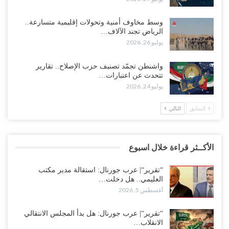
وسط مخاوف أمنية وتحولات إقليمية متسارعة..
الرياض تجند الآلاف…
يوليو 26, 2026
واشنطن تجمّد تصنيف حزب الإصلاح.. تقارير
تتحدث عن اعتبارات…
يوليو 24, 2026
السابق
التالي
الأكــثر قراءة خلال اسبوع
“تقرير“| عرب جورنال: استقالة مدير مكتب
العليمي.. هل دخلت…
أغسطس 5, 2026
“تقرير“| عرب جورنال: هل بدأ المجلس الانتقالي
الانقلاب…