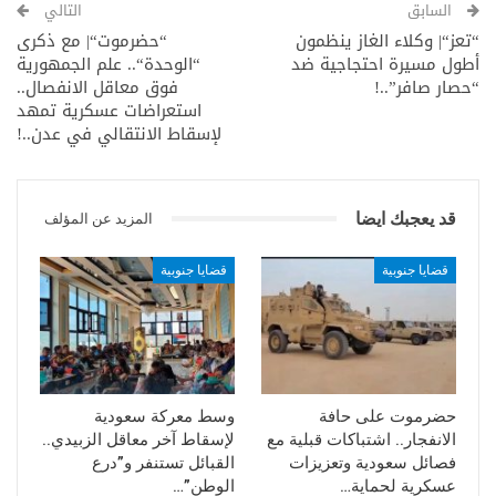
السابق
التالي
اليمنية”، في خطوة يُنظر إليها كرسالة سياسية لإعلان نهاية
“تعز“| وكلاء الغاز ينظمون
“حضرموت“| مع ذكرى
مرحلة الانتقالي بعد عقد من صعوده.
أطول مسيرة احتجاجية ضد
“الوحدة“.. ​علم الجمهورية
“حصار صافر”..!
فوق معاقل الانفصال..
وفي السياق ذاته، أجرى ولي العهد السعودي محمد بن سلمان
استعراضات عسكرية تمهد
اتصالاً جديداً برئيس الإمارات محمد بن زايد آل نهيان، خُصص –
لإسقاط الانتقالي في عدن..!
وفق تقارير – لمناقشة التطورات الإقليمية، وفي مقدمتها الملف
اليمني.
تحليل:
قد يعجبك ايضا
المزيد عن المؤلف
تحريك الإمارات للزبيدي من خارج اليمن، وتحديداً عبر لندن، يعكس
قضايا جنوبية
قضايا جنوبية
على الأرجح انتقال أبوظبي إلى مرحلة جديدة في إدارة الصراع
جنوب البلاد، تقوم على إعادة تدوير الانتقالي سياسياً بعد تعرضه
لضغوط سعودية متزايدة ميدانياً.
كما يكشف التوقيت عن صراع نفوذ متصاعد بين الرياض وأبوظبي
حول مستقبل الجنوب، في ظل مساعٍ سعودية لإعادة هندسة
حضرموت على حافة
وسط معركة سعودية
السلطة في عدن، مقابل تمسك الإمارات بأدواتها التقليدية
الانفجار.. اشتباكات قبلية مع
لإسقاط آخر معاقل الزبيدي..
فصائل سعودية وتعزيزات
القبائل تستنفر و”درع
وعلى رأسها الانتقالي.
عسكرية لحماية…
الوطن”…