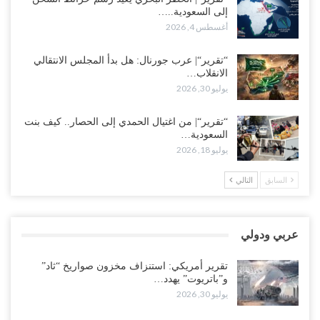
إلى السعودية..…
وسط غضبٍ جنوباً.. دعوات لإغلاق مطرح فدغم مع تحوله من معسكر
أغسطس 4, 2026
للتجنيد إلى ساحة لتصفية قادة التحالف..!
أغسطس 2, 2026
“تقرير“| عرب جورنال: هل بدأ المجلس الانتقالي
الانقلاب…
“تعز“| مع اقتراب إعادة الهيكلة السعودية.. سباق بين طارق والإصلاح
يوليو 30, 2026
لإشعال حرب..!
أغسطس 2, 2026
“تقرير“| من اغتيال الحمدي إلى الحصار.. كيف بنت
السعودية…
“حضرموت“| تغييرات سعودية بصفوف قيادة “درع الوطن” المتمركز
يوليو 18, 2026
بالعبر.. هل بدأت الرياض إعادة هيكلة فصائلها بعد…
أغسطس 2, 2026
السابق
التالي
اغتيالات العبر تُشعل حضرموت.. من يقود حرب التصفية الصامتة داخل
معسكر التحالف..!
عربي ودولي
أغسطس 2, 2026
تقرير أمريكي: استنزاف مخزون صواريخ “ثاد”
“تعز“| غضب شعبي يشلّ الخط الساحلي المخا- عدن.. هل بدأت المناطق
و”باتريوت” يهدد…
الاستراتيجية بالانفجار من الداخل..!
يوليو 30, 2026
أغسطس 2, 2026