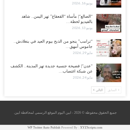
يونيو 16, 2026
“الضالع“| مأساة “القعقاع” تهز اليمن.. شاهد
بالفيديو لحظة…
يونيو 13, 2026
“ترامب” ينجو من الذبح بيوم العيد في بنغلادش..
جاموس أمهق…
مايو 29, 2026
“عدن“| فضيحة جنسية جديدة تهز المدينة.. الكشف
عن شبكة اغتصاب…
مايو 24, 2026
السابق
التالي
جميع الحقوق محقوظة © 2026 - ابين اليوم الموقع الرسمي لمحافظة ابين.
WP Twitter Auto Publish
Powered By :
XYZScripts.com