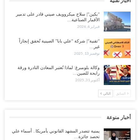
اخبار تقنية
“بكين“| سلاح ميكروويف صيني قادر على تدمير
الأقمار الصناعية…
فبراير 6, 2026
“تقنية“| شركة “علي بابا” الصينية تُحقق إنجازاً
غير…
نوفمبر 13, 2025
وكالة بلومبرغ: لماذا تُعتبر المعادن النادرة ورقة
رابحة للصين…
أكتوبر 31, 2025
السابق
التالي
أخبار منوعة
يمنية تتصدر المشهد القانوني بأمريكا.. أسماء علي
تحصد جائزة…