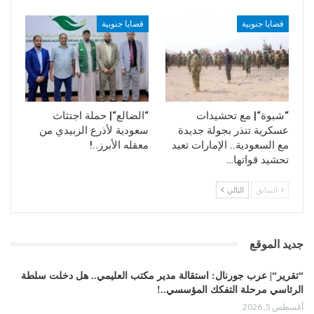
وإذا مضت الرياض فعلياً نحو إنهاء نفوذ المجلس بالقوة أو عبر
ترتيبات سياسية أحادية، فإن عودة الزبيدي إلى الواجهة قد تكون
قضايا جنوبية
قضايا جنوبية
مقدمة لموجة تصعيد جديدة قد تدفع الجنوب نحو مواجهة
مفتوحة بين حلفاء الأمس.
“شبوة“| مع تحشيدات
“الضالع“| حملة اجتثاث
عسكرية تنذر بجولة جديدة
سعودية لأذرع الزبيدي من
مع السعودية.. الإمارات تعيد
معقله الأبرز..!
تحشيد قواتها…
السابق
التالي
جديد الموقع
“تقرير“| عرب جورنال: استقالة مدير مكتب العليمي.. هل دخلت سلطة
الرئاسي مرحلة التفكك المؤسسي..!
أغسطس 5, 2026