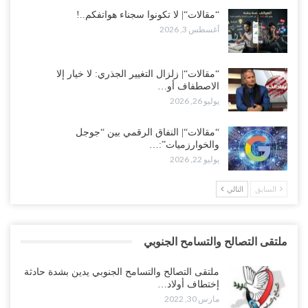
“مقالات“| لا تكونوا سجناء هواتفكم..!
أغسطس 3, 2026
“مقالات“| زلزال التغيير الجذري: لا خيار إلا
الاصطفاف أو…
يوليو 26, 2026
“مقالات“| النفاق الرقمي بين “جوجل
والخوارزميات”:…
يوليو 22, 2026
السابق
التالي
ملتقى التصالح والتسامح الجنوبي
ملتقى التصالح والتسامح الجنوبي يدين بشدة حادثة
إختطاف أولاد…
مارس 30, 2022