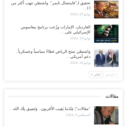
تحقيق لـ”فايننشال تايمز”: واشنطن تنهب أكثر من
13…
“حضرموت“| الانتقالي يناقش تشكيل لجان أهلية بأهم مناطق النفط..
يوليو 23, 2026
وتلميحات إماراتية إلى انتقال التصعيد نحو الخيار العسكري..!
أغسطس 1, 2026
الغارديان: الإمارات وزّعت برنامج بيغاسوس
الإسرائيلي على…
مع اختفاء وزيرة واستقالة آخر وصراع على السفارات.. أزمة المحاصصة
يوليو 19, 2026
تعصف بحكومة عدن..!
أغسطس 1, 2026
واشنطن تمنح الرياض غطاءً سياسياً وعسكرياً..
دعم أمريكي…
عقب محاولة انسحابه من مطارح الريان.. المخابرات السعودية تصفي أبرز
يوليو 16, 2026
مساعدي الحجوري..!
أغسطس 1, 2026
السابق
التالي
“تعز“| بعد أيام من الاستعراضات.. الإصلاح يتوغل في معاقل طارق صالح..
هل بدأت معركة كسر النفوذ في الساحل الغربي..!
مقالات
أغسطس 1, 2026
“مقالات“| عِنْدَما يَغِيب الأَقربون.. وَتَضِيق بِلَاد الله…
أغسطس 4, 2026