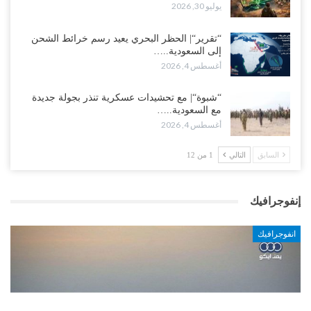
يوليو 30, 2026
“تقرير“| الحظر البحري يعيد رسم خرائط الشحن
إلى السعودية..…
أغسطس 4, 2026
“شبوة“| مع تحشيدات عسكرية تنذر بجولة جديدة
مع السعودية..…
أغسطس 4, 2026
السابق
التالي
1 من 12
إنفوجرافيك
انفوجرافيك