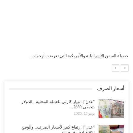
التضخم السنوي لمنطقة اليورو.. “إنفوجرافيك“..!
أسعار الصرف
“عدن“| انهيار كارثي للعملة المحلية.. الدولار
يتخطى 2639…
يونيو 15, 2025
“عدن“| ارتفاع كبير لأسعار الصرف.. والوضع
الاقتصادي يخرج عن…