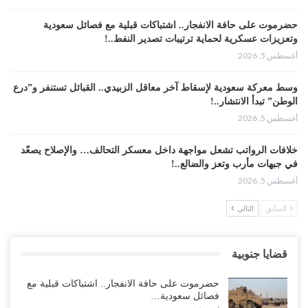
حضرموت على حافة الانفجار.. اشتباكات قبلية مع فصائل سعودية
وتعزيزات عسكرية لحماية ترتيبات تصدير النفط..!
أغسطس 5, 2026
وسط معركة سعودية لإسقاط آخر معاقل الزبيدي.. القبائل تستنفر و”درع
الوطن” تبدأ الانتشار..!
أغسطس 5, 2026
خلافات الرواتب تشعل مواجهة داخل معسكر التحالف… والإصلاح يصعّد
في جبهات مأرب وتعز والضالع..!
أغسطس 5, 2026
السابق
التالي
السعودية تُصعّد الحصار على اليمنيين.. وقرار بحرمان طلاب الشمال من
تعميد الشهادات يشعل غضباً واسعاً..!
أغسطس 5, 2026
قضايا جنوبية
العليمي يشغل خصومه بمعارك التعيينات.. وتحركات موازية للسيطرة على
حضرموت على حافة الانفجار.. اشتباكات قبلية مع
ملفات المال والنفط..!
فصائل سعودية…
أغسطس 5, 2026