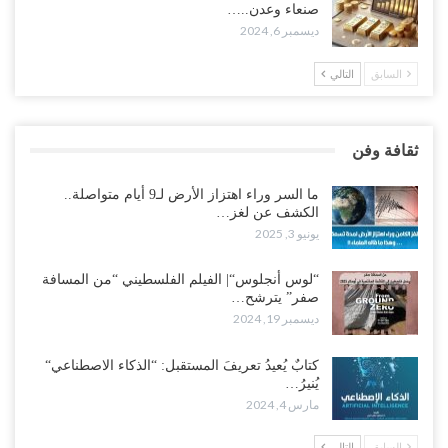
صنعاء وعدن..…
ديسمبر 6, 2024
السابق
التالي
ثقافة وفن
ما السر وراء اهتزاز الأرض لـ9 أيام متواصلة..
الكشف عن لغز…
يونيو 3, 2025
“لوس أنجلوس“| الفيلم الفلسطيني “من المسافة
صفر” يترشح…
ديسمبر 19, 2024
كتابٌ يُعيدُ تعريفَ المستقبل: “الذكاء الاصطناعي“
يُنيرُ…
مارس 4, 2024
السابق
التالي