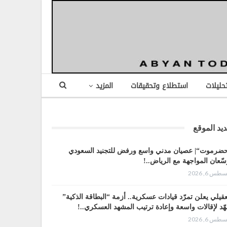
تحليلات
استطلاع وتحقيقات
المزيد
يد الموقع
ضرموت“| عصيان مدني واسع ورفض للتجنيد السعودي
سّعان المواجهة مع الرياض..!
طس 6, 2026
عقيلي يعلن تمرّد قيادات عسكرية.. أزمة “البطاقة الذكية”
هّد لإقالات واسعة وإعادة ترتيب المشهد العسكري..!
طس 6, 2026