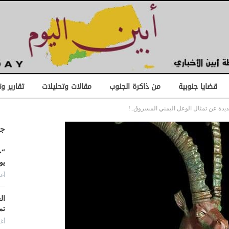
قضايا جنوبية
من ذاكرة الجنوب
مقالات وتحليلات
تقارير و
يدة عن تمثال الوعل اليمني المسروق..!
جد
“ح
يو
أغس
ال
تم
أغس