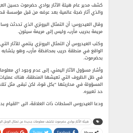
كشف مدير عام هيئة الآثار بوادي حضرموت حسين العي
والذي أثار ضجة عالمية بعد عرضه من قبل مؤسسة ق
وقال العيدروس: أن التمثال البرونزي الذي تحدثت وسا
مريمة بحريب مأرب، وليس إلى مريمة سيئون.
وكتب العيدروس أن التمثال البرونزي ينتمي للآثار التي
الواقع في منطقة حريب بمحافظة مأرب، وهو يتشابه 
بحضرموت.
وأشار مسؤول الآثار اليمني، إلى عدم وجود اي معلومات 
في ظل الظروف التي تعيشها المنطقة، هناك عمليات 
المسؤولة في محاربتها “بكل قوة، لكن تبقى مثل تلك 
حد تعبيره.
ودعا العيدروس السلطات ذات العلاقة، الى “القيام بدور
بإتجاه دول الجوار بشكل خاص”.
هيئة الآثار بوادي حضرموت تكشف معلومات جديدة عن تمثال الوعل الي
وكانت قناة فرنسية، كشفت ظهور تمثال قديم بين آثار 
يتبع أمير قطر السابق.
Google+
Twitter
Facebook
Share