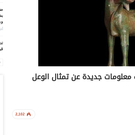
ضر
بش
وم
أغس
تد
قب
أغس
“ح
معلومات جديدة عن تمثال الوعل
ال
أغس
“ح
تح
أغس
2,102
“ت
دخ