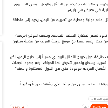
دروس، معلومات جديدة عن التمثال والوعل اليمني المسروق
أغس
طرية في معرض في باريس.
حض
ئل إعلام دولية ومحلية عن تهريبه من اليمن، يعود إلى منطقة
سع
أغس
 تعود لعصر الحضارة اليمنية القديمة، وينسب لموقع (مريمة)
وس
من حيث الإسم فقط مع موقع مريمة القريب من مدينة سيئون
تس
أغس
دقيقة حول خروج التمثال البرونزي مهرباً إلى خارج اليمن، لكن
خل
تهريب وسطو وتدمير تتعرض لها المواقع، رغم جهود الجهات
وا
الأعمال الفردية موجودة حتى في الدول المستقرة والآمنة”
أغس
ال
ها لحفظ ما تبقى من تراثنا الذي يشهد تجريفاً وتغريباً،
ال
أغس
مني المسروق..!
اليمن الموثقة في أحد المتاحف العالمية وتم عرضه على أنه
ال
لل
ReddIt
2,102