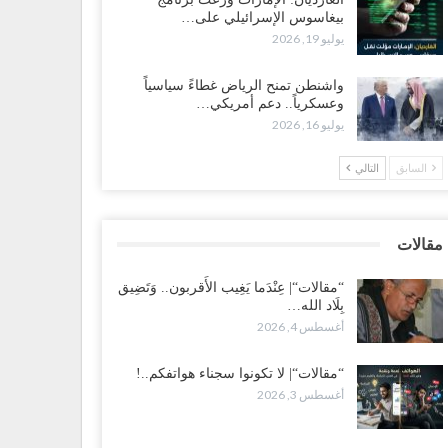
بيغاسوس الإسرائيلي على…
ضرموت“| بعد اقتحام منزل شيخ بارز.. قبائل الصحراء
يوليو 19, 2026
يمنية تبدأ احتشاداً على الحدود السعودية..!
طس 2, 2026
واشنطن تمنح الرياض غطاءً سياسياً
وعسكرياً.. دعم أمريكي…
يوليو 16, 2026
ط غضبٍ جنوباً.. دعوات لإغلاق مطرح فدغم مع تحوله من
سكر للتجنيد إلى ساحة لتصفية قادة التحالف..!
السابق
التالي
طس 2, 2026
عز“| مع اقتراب إعادة الهيكلة السعودية.. سباق بين طارق
لإصلاح لإشعال حرب..!
مقالات
طس 2, 2026
“مقالات“| عِنْدَما يَغِيب الأَقربون.. وَتَضِيق
بِلَاد الله…
ضرموت“| تغييرات سعودية بصفوف قيادة “درع الوطن”
أغسطس 4, 2026
متمركز بالعبر.. هل بدأت الرياض إعادة هيكلة فصائلها بعد…
طس 2, 2026
“مقالات“| لا تكونوا سجناء هواتفكم..!
أغسطس 3, 2026