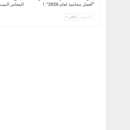
“أفضل محامية لعام 2026”..!
المغامر اليمن
السابق
التالي