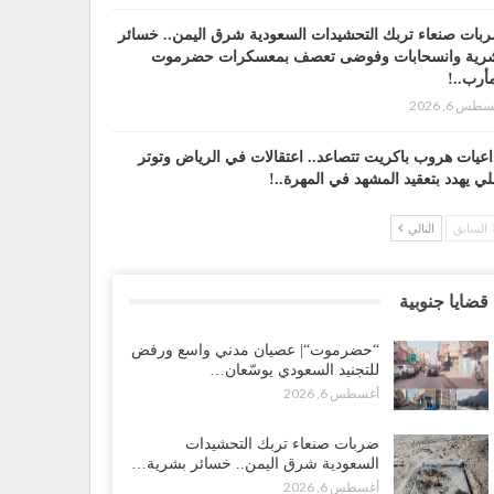
بات صنعاء تربك التحشيدات السعودية شرق اليمن.. خسائر
رية وانسحابات وفوضى تعصف بمعسكرات حضرموت
أرب..!
طس 6, 2026
اعيات هروب باكريت تتصاعد.. اعتقالات في الرياض وتوتر
لي يهدد بتعقيد المشهد في المهرة..!
طس 6, 2026
السابق
التالي
ضرموت“| في تصعيد غير مسبوق.. انتشار فصيل “مكافحة
إرهاب” في أحياء المكلا بالتزامن مع العصيان المدني..!
قضايا جنوبية
طس 6, 2026
“حضرموت“| عصيان مدني واسع ورفض
ضرموت“| الانتقالي يرفع التصعيد بالعصيان المدني.. ورسالة
للتجنيد السعودي يوسّعان…
دٍ للسعودية بشأن النفط..!
أغسطس 6, 2026
طس 6, 2026
ضربات صنعاء تربك التحشيدات
قرير“| عرب جورنال: استقالة مدير مكتب العليمي.. هل
السعودية شرق اليمن.. خسائر بشرية…
لت سلطة الرئاسي مرحلة التفكك المؤسسي..!
أغسطس 6, 2026