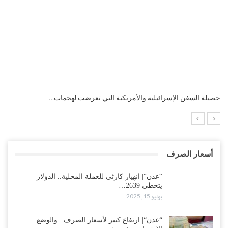
التضخم السنوي لمنطقة اليورو.. “إنفوجرافيك“..!
أسعار الصرف
“عدن“| انهيار كارثي للعملة المحلية.. الدولار
يتخطى 2639…
يونيو 15, 2025
“عدن“| ارتفاع كبير لأسعار الصرف.. والوضع