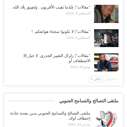
“مقالات“| عِنْدَما يَغِيب الأَقربون.. وَتَضِيق بِلَاد الله…
أغسطس 4, 2026
“مقالات“| لا تكونوا سجناء هواتفكم..!
أغسطس 3, 2026
“مقالات“| زلزال التغيير الجذري: لا خيار إلا
الاصطفاف أو…
يوليو 26, 2026
السابق
التالي
ملتقى التصالح والتسامح الجنوبي
ملتقى التصالح والتسامح الجنوبي يدين بشدة حادثة
إختطاف أولاد…
مارس 30, 2022