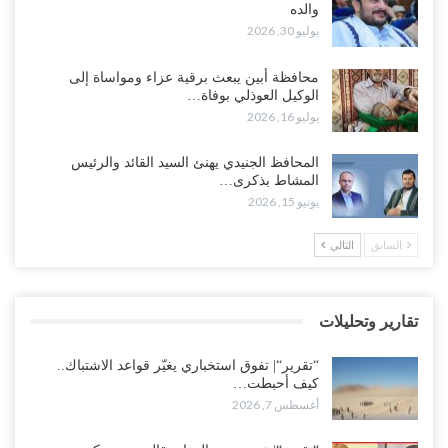
والده
أغسطس 6, 2026
يوليو 30, 2026
“حضرموت“| الانتقالي يرفع التصعيد بالعصيان المدني.. ورسالة تحدٍ
محافظة أبين يبعث برقية عزاء ومواساة إلى
للسعودية بشأن النفط..!
الوكيل العوذلي بوفاة…
أغسطس 6, 2026
يوليو 16, 2026
“تقرير“| عرب جورنال: استقالة مدير مكتب العليمي.. هل دخلت سلطة
المحافظ الجنيدي يهنئ السيد القائد والرئيس
الرئاسي مرحلة التفكك المؤسسي..!
المشاط بذكرى…
أغسطس 5, 2026
يونيو 15, 2026
حضرموت على حافة الانفجار.. اشتباكات قبلية مع فصائل سعودية
السابق
التالي
وتعزيزات عسكرية لحماية ترتيبات تصدير النفط..!
أغسطس 5, 2026
تقارير وتحليلات
وسط معركة سعودية لإسقاط آخر معاقل الزبيدي.. القبائل تستنفر و”درع
الوطن” تبدأ الانتشار..!
“تقرير“| تفوق استخباري يغيّر قواعد الاشتباك..
أغسطس 5, 2026
كيف أحبطت…
أغسطس 7, 2026
خلافات الرواتب تشعل مواجهة داخل معسكر التحالف… والإصلاح يصعّد
في جبهات مأرب وتعز والضالع..!