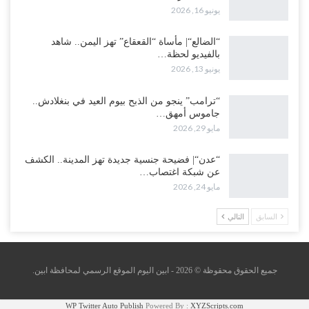
يونيو 16, 2026
“الضالع“| مأساة “القعقاع” تهز اليمن.. شاهد
بالفيديو لحظة…
يونيو 13, 2026
“ترامب” ينجو من الذبح بيوم العيد في بنغلادش..
جاموس أمهق…
مايو 29, 2026
“عدن“| فضيحة جنسية جديدة تهز المدينة.. الكشف
عن شبكة اغتصاب…
مايو 24, 2026
السابق
التالي
جميع الحقوق محقوظة © 2026 - ابين اليوم الموقع الرسمي لمحافظة ابين.
WP Twitter Auto Publish
Powered By :
XYZScripts.com