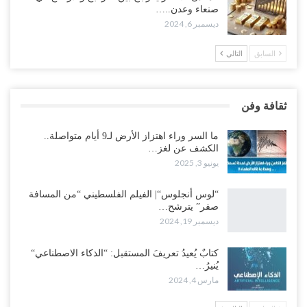
صنعاء وعدن..…
ديسمبر 6, 2024
السابق
التالي
ثقافة وفن
ما السر وراء اهتزاز الأرض لـ9 أيام متواصلة..
الكشف عن لغز…
يونيو 3, 2025
“لوس أنجلوس“| الفيلم الفلسطيني “من المسافة
صفر” يترشح…
ديسمبر 19, 2024
كتابٌ يُعيدُ تعريفَ المستقبل: “الذكاء الاصطناعي“
يُنيرُ…
مارس 4, 2024