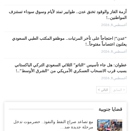
أزمة الغاز والوقود تخنق عدن.. طوابير تمتد لأيام وسوق سوداء تستنزف
المواطنين..!
أغسطس 8, 2026
“عدن“| احتجاجاً على تأخر المرتبات.. موظفو المكتب الطبي السعودي
يعلنون اعتصاماً مفتوحاً..!
أغسطس 8, 2026
عطوان: هل جاء تأسيس “الناتو” الثلاثي السعودي التركي الباكستاني
بسبب قرب الانسحاب العسكري الأمريكي من “الشرق الأوسط”..!
أغسطس 8, 2026
السابق
التالي
من حضرموت إلى عدن.. الانتقالي يصعّد ضد السعودية بعصيان مدني
شامل..!
أغسطس 8, 2026
قضايا جنوبية
السعودية تحاول احتواء بن بريك بعد تهديده بالمواجهة.. هل بدأت معركة
مع تصاعد صراع النفط والنفوذ.. حضرموت تدخل
إسكات الصوت الحضرمي..!
مرحلة جديدة ضد…