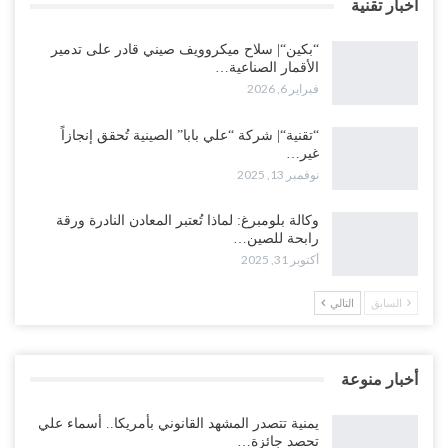
اخبار تقنية
“بكين“| سلاح ميكروويف صيني قادر على تدمير
الأقمار الصناعية…
فبراير 6, 2026
“تقنية“| شركة “علي بابا” الصينية تُحقق إنجازاً
غير…
نوفمبر 13, 2025
وكالة بلومبرغ: لماذا تُعتبر المعادن النادرة ورقة
رابحة للصين…
أكتوبر 31, 2025
السابق
التالي
أخبار منوعة
يمنية تتصدر المشهد القانوني بأمريكا.. أسماء علي
تحصد جائزة…