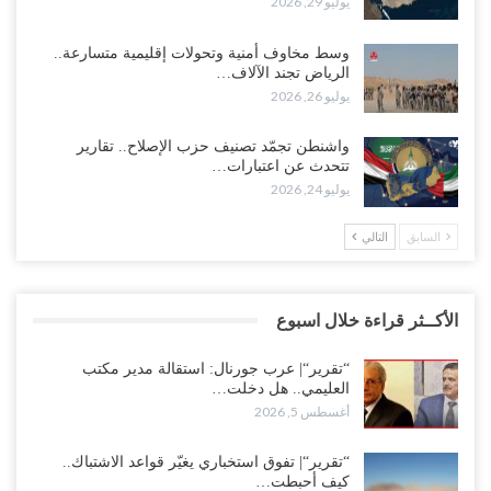
يوليو 29, 2026
وسط مخاوف أمنية وتحولات إقليمية متسارعة..
الرياض تجند الآلاف…
يوليو 26, 2026
واشنطن تجمّد تصنيف حزب الإصلاح.. تقارير
تتحدث عن اعتبارات…
يوليو 24, 2026
السابق
التالي
الأكــثر قراءة خلال اسبوع
“تقرير“| عرب جورنال: استقالة مدير مكتب
العليمي.. هل دخلت…
أغسطس 5, 2026
“تقرير“| تفوق استخباري يغيّر قواعد الاشتباك..
كيف أحبطت…