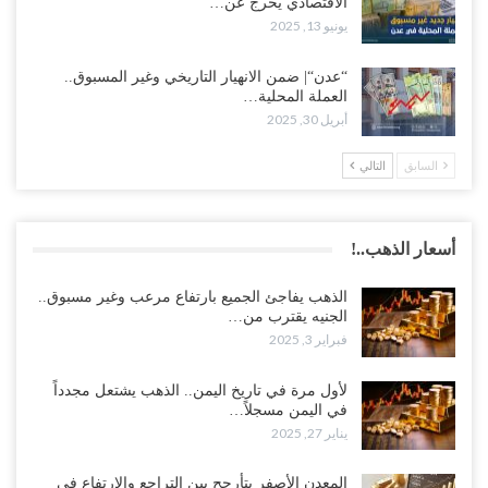
الاقتصادي يخرج عن…
يونيو 13, 2025
“عدن“| ضمن الانهيار التاريخي وغير المسبوق..
العملة المحلية…
أبريل 30, 2025
السابق
التالي
أسعار الذهب..!
الذهب يفاجئ الجميع بارتفاع مرعب وغير مسبوق..
الجنيه يقترب من…
فبراير 3, 2025
لأول مرة في تاريخ اليمن.. الذهب يشتعل مجدداً
في اليمن مسجلاً…
يناير 27, 2025
المعدن الأصفر يتأرجح بين التراجع والارتفاع في