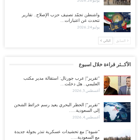
يوليو 26, 2026
واشنطن تجمّد تصنيف حزب الإصلاح.. تقارير
تتحدث عن اعتبارات…
يوليو 24, 2026
السابق
التالي
الأكــثر قراءة خلال اسبوع
“تقرير“| عرب جورنال: استقالة مدير مكتب
العليمي.. هل دخلت…
أغسطس 5, 2026
“تقرير“| الحظر البحري يعيد رسم خرائط الشحن
إلى السعودية..…
أغسطس 4, 2026
“شبوة“| مع تحشيدات عسكرية تنذر بجولة جديدة
مع السعودية..…