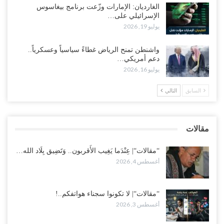
الغارديان: الإمارات وزّعت برنامج بيغاسوس
الإسرائيلي على…
وسط غضبٍ جنوباً.. دعوات لإغلاق مطرح فدغم مع تحوله من معسكر
يوليو 19, 2026
للتجنيد إلى ساحة لتصفية قادة التحالف..!
أغسطس 2, 2026
واشنطن تمنح الرياض غطاءً سياسياً وعسكرياً..
دعم أمريكي…
“تعز“| مع اقتراب إعادة الهيكلة السعودية.. سباق بين طارق والإصلاح
يوليو 16, 2026
لإشعال حرب..!
أغسطس 2, 2026
السابق
التالي
“حضرموت“| تغييرات سعودية بصفوف قيادة “درع الوطن” المتمركز
بالعبر.. هل بدأت الرياض إعادة هيكلة فصائلها بعد…
مقالات
أغسطس 2, 2026
“مقالات“| عِنْدَما يَغِيب الأَقربون.. وَتَضِيق بِلَاد الله…
أغسطس 4, 2026
“مقالات“| لا تكونوا سجناء هواتفكم..!
أغسطس 3, 2026