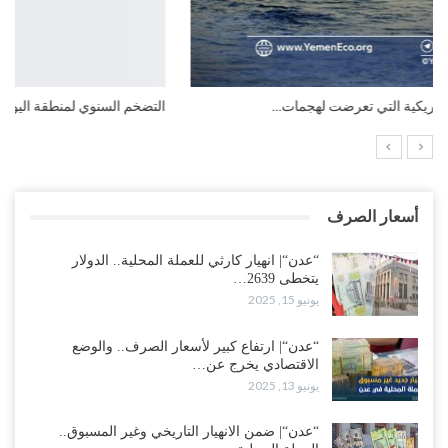
التضخم السنوي لمنطقة اليورو.. “إنفوجرافيك“..!
أسعار الصرف
“عدن“| انهيار كارثي للعملة المحلية.. الدولار
يتخطى 2639…
يونيو 15, 2025
“عدن“| ارتفاع كبير لأسعار الصرف.. والوضع
الاقتصادي يخرج عن…
يونيو 13, 2025
“عدن“| ضمن الانهيار التاريخي وغير المسبوق..