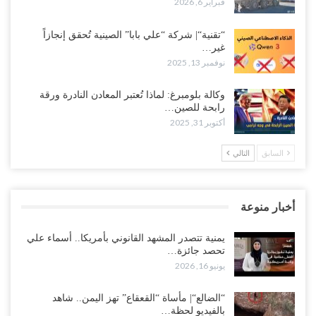
فبراير 6, 2026
“تقنية“| شركة “علي بابا” الصينية تُحقق إنجازاً
غير…
نوفمبر 13, 2025
وكالة بلومبرغ: لماذا تُعتبر المعادن النادرة ورقة
رابحة للصين…
أكتوبر 31, 2025
السابق
التالي
أخبار منوعة
يمنية تتصدر المشهد القانوني بأمريكا.. أسماء علي
تحصد جائزة…
يونيو 16, 2026
“الضالع“| مأساة “القعقاع” تهز اليمن.. شاهد
بالفيديو لحظة…