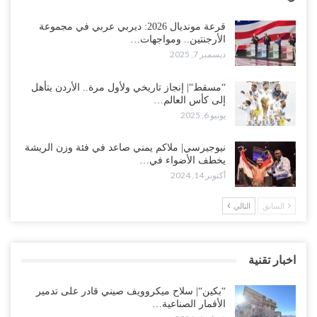
قرعة مونديال 2026: ديربي عربي في مجموعة
الأرجنتين.. ومواجهات…
ديسمبر 7, 2025
“مسقط“| إنجاز تاريخي ولأول مرة.. الأردن يتأهل
إلى كأس العالم…
يونيو 6, 2025
نيوجيرسي| ملاكم يمني صاعد في فئة وزن الريشة
يخطف الأضواء في…
أكتوبر 14, 2024
السابق
التالي
اخبار تقنية
“بكين“| سلاح ميكروويف صيني قادر على تدمير
الأقمار الصناعية…