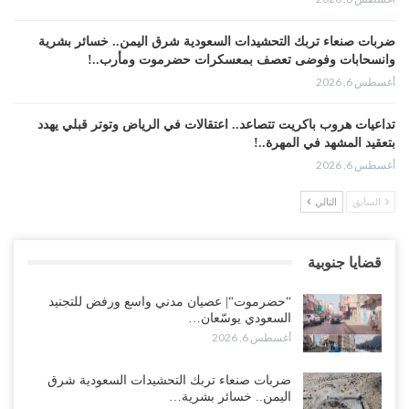
ضربات صنعاء تربك التحشيدات السعودية شرق اليمن.. خسائر بشرية
وانسحابات وفوضى تعصف بمعسكرات حضرموت ومأرب..!
أغسطس 6, 2026
تداعيات هروب باكريت تتصاعد.. اعتقالات في الرياض وتوتر قبلي يهدد
بتعقيد المشهد في المهرة..!
أغسطس 6, 2026
السابق
التالي
“حضرموت“| في تصعيد غير مسبوق.. انتشار فصيل “مكافحة الإرهاب”
في أحياء المكلا بالتزامن مع العصيان المدني..!
أغسطس 6, 2026
قضايا جنوبية
“حضرموت“| الانتقالي يرفع التصعيد بالعصيان المدني.. ورسالة تحدٍ
“حضرموت“| عصيان مدني واسع ورفض للتجنيد
للسعودية بشأن النفط..!
السعودي يوسّعان…
أغسطس 6, 2026
أغسطس 6, 2026
“تقرير“| عرب جورنال: استقالة مدير مكتب العليمي.. هل دخلت سلطة
ضربات صنعاء تربك التحشيدات السعودية شرق
الرئاسي مرحلة التفكك المؤسسي..!
اليمن.. خسائر بشرية…