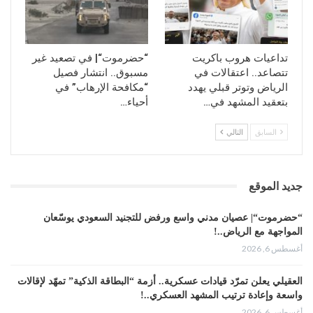
كما أن تهديد الانتقالي لقائد عسكري محسوب على الرياض
يكشف حجم الجرأة التي باتت تتمتع بها الفصائل المدعومة
إماراتياً، ويؤكد أن الجنوب يتجه نحو مرحلة صدام نفوذ مفتوح قد
تداعيات هروب باكريت
“حضرموت“| في تصعيد غير
يتجاوز الأدوات السياسية إلى مواجهات ميدانية مباشرة بين
تتصاعد.. اعتقالات في
مسبوق.. انتشار فصيل
الحلفاء السابقين.
الرياض وتوتر قبلي يهدد
“مكافحة الإرهاب” في
بتعقيد المشهد في…
أحياء…
السابق
التالي
جديد الموقع
“حضرموت“| عصيان مدني واسع ورفض للتجنيد السعودي يوسّعان
المواجهة مع الرياض..!
أغسطس 6, 2026
العقيلي يعلن تمرّد قيادات عسكرية.. أزمة “البطاقة الذكية” تمهّد لإقالات
واسعة وإعادة ترتيب المشهد العسكري..!
أغسطس 6, 2026