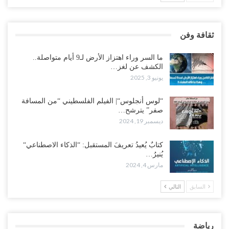
ثقافة وفن
ما السر وراء اهتزاز الأرض لـ9 أيام متواصلة..
الكشف عن لغز…
يونيو 3, 2025
“لوس أنجلوس“| الفيلم الفلسطيني “من المسافة
صفر” يترشح…
ديسمبر 19, 2024
كتابٌ يُعيدُ تعريفَ المستقبل: “الذكاء الاصطناعي“
يُنيرُ…
مارس 4, 2024
السابق
التالي
رياضة