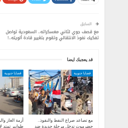
تعكس التحذيرات المتصاعدة بشأن انتشار المخدرات في 
المدينة، خصوصاً مع تزامن الأزمة الاقتصادية والانفلا
السابق
فالمخدرات لم تعد مجرد ظاهرة جنائية محدودة، بل باتت
مع قصف جوي لثاني معسكراته.. السعودية تواصل
مزيد من العنف والتفكك الأسري والانهيار الأخلاقي.
تفكيك نفوذ الانتقالي وتقوم بتغيير قادة ألويته..!
وفي ظل غياب استراتيجية حقيقية للمكافحة والعلاج، ت
فيها المخدرات إلى أداة لتفريغ المجتمع من طاقاته وإ
قد يعجبك ايضا
قضايا جنوبية
قضايا جنوبية
مع تصاعد صراع النفط والنفوذ..
أزمة الغاز وا
حضرموت تدخل مرحلة جديدة ضد
طوابير تمتد ل