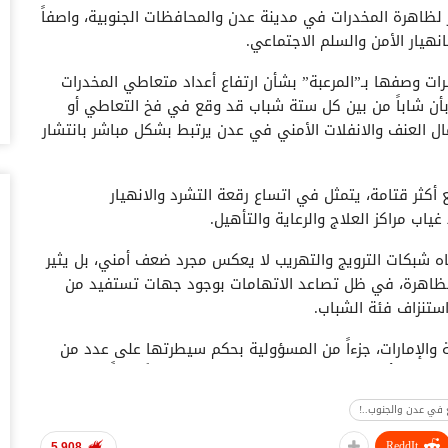
لظاهرة المخدرات في مدينة عدن والمحافظات الجنوبية، واصفاً
أغس
انهيار الأمن والسلم الاجتماعي.
“ت
ات وصفها بـ”المرعبة” بشأن ارتفاع أعداد متعاطي المخدرات
صن
 بأن شاباً من بين كل ستة شباب قد وقع في فخ التعاطي أو
أغس
عمال العنف والانفلات الأمني في عدن يرتبط بشكل مباشر بانتشار
“ش
بق
كثر قتامة، يتمثل في اتساع رقعة التشرد والانهيار
أغس
ياب مراكز العلاج والرعاية والتأهيل.
“أ
ه شبكات الترويج والتهريب لا يعكس مجرد ضعف أمني، بل يثير
سو
لظاهرة، في ظل تصاعد الاتهامات بوجود جهات تستفيد من
أغس
ستنزاف فئة الشباب.
اخ
 والإمارات، جزءاً من المسؤولية بحكم سيطرتها على عدد من
صنعاء 2026.. دع
 معتبرين أن استمرار تدفق المخدرات يكشف خللاً كبيراً في
أغس
 في عدن والجنوب..!
“ح
يو
ReddIt
5,908