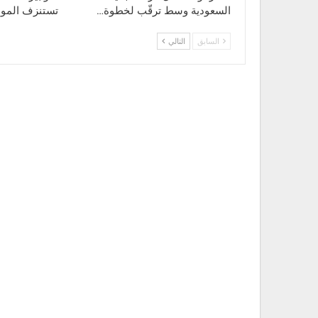
السعودية وسط ترقّب لخطوة…
تستنزف الموا
السابق
التالي