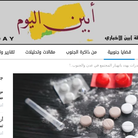
قضايا جنوبية
من ذاكرة الجنوب
مقالات وتحليلات
تقارير و
ات يهدد بانهيار المجتمع في عدن والجنوب..!
جد
مع
ضد
أغس
أز
تس
أغس