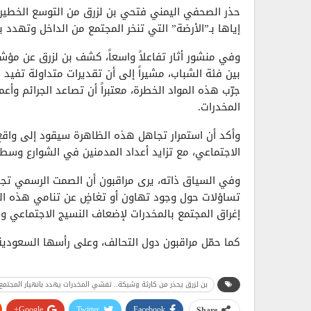
حذر الصحفي اليمني فتحي بن لزرق من التوسع الخطير 
إياها بـ”الأرضة” التي تنخر المجتمع من الداخل وتهدد ب
وفي منشور أثار تفاعلاً واسعاً، كشف بن لزرق عن مؤشر
بين فئة الشباب، مشيراً إلى أن تقديرات متداولة تفيد
جرّب هذه المواد الخطرة، معتبراً أن تصاعد الجرائم وأ
المخدرات.
وأكد أن استمرار تجاهل هذه الظاهرة سيقود إلى واقع أ
الاجتماعي، مع تزايد أعداد المدمنين في الشوارع وسط غ
وفي السياق ذاته، يرى مراقبون أن الصمت الرسمي تجا
تساؤلات حول وجود تهاون أو تغاضٍ عن تنامي هذه ا
إغراق المجتمع بالمخدرات لإضعاف النسيج الاجتماعي وا
كما حمّل مراقبون دول التحالف، وعلى رأسها السعودية
المنافذ البحرية والجوية والبرية في المناطق الجنوبية،
الرقابة والإجراءات الأمنية.
بن لزرق يحذر من كارثة وشيكة.. تفشي المخدرات يهدد بانهيار المجتمع
تحليل:
Google+
Twitter
Facebook
Share