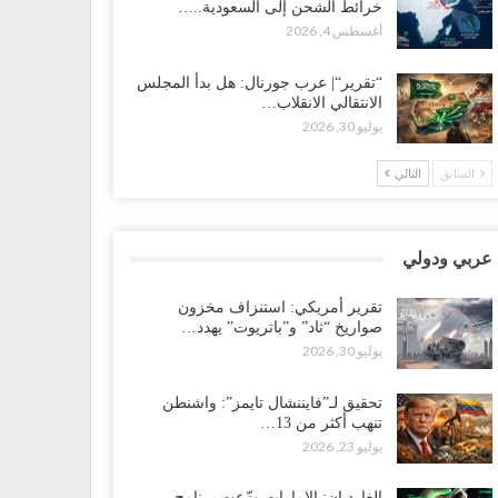
خرائط الشحن إلى السعودية..…
سعودية تُصعّد الحصار على اليمنيين.. وقرار بحرمان طلاب
أغسطس 4, 2026
شمال من تعميد الشهادات يشعل غضباً واسعاً..!
طس 5, 2026
“تقرير“| عرب جورنال: هل بدأ المجلس
الانتقالي الانقلاب…
عليمي يشغل خصومه بمعارك التعيينات.. وتحركات موازية
يوليو 30, 2026
سيطرة على ملفات المال والنفط..!
طس 5, 2026
السابق
التالي
قرير“| الحظر البحري يعيد رسم خرائط الشحن إلى
سعودية.. ناقلات النفط تلتف حول أفريقيا وسفن تعلن: “لا
جد شحنة…
عربي ودولي
طس 4, 2026
تقرير أمريكي: استنزاف مخزون
صواريخ “ثاد” و”باتريوت” يهدد…
عليمي يواجه اتهامات بصفقة نفط سرية مع شركة أمريكية..
يوليو 30, 2026
رميل يشعل غضب حضرموت..!
طس 4, 2026
تحقيق لـ”فايننشال تايمز”: واشنطن
تنهب أكثر من 13…
ير مكتب العليمي يقدم استقالته.. والخلافات تعصف
يوليو 23, 2026
لرئاسي وصراع محتدم على خليفته..!
طس 4, 2026
الغارديان: الإمارات وزّعت برنامج