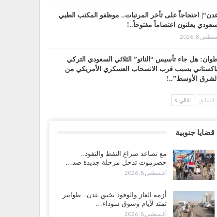
دن“| احتجاجاً على تأخر المرتبات.. موظفو المكتب الطبي
سعودي يعلنون اعتصاماً مفتوحاً..!
طس 8, 2026
وان: هل جاء تأسيس “الناتو” الثلاثي السعودي التركي
باكستاني بسبب قرب الانسحاب العسكري الأمريكي من
لشرق الأوسط”..!
طس 8, 2026
السابق
التالي
 حضرموت إلى عدن.. الانتقالي يصعّد ضد السعودية بعصيان
ني شامل..!
قضايا جنوبية
طس 8, 2026
مع تصاعد صراع النفط والنفوذ..
سعودية تحاول احتواء بن بريك بعد تهديده بالمواجهة.. هل
حضرموت تدخل مرحلة جديدة ضد…
أت معركة إسكات الصوت الحضرمي..!
أغسطس 8, 2026
طس 8, 2026
أزمة الغاز والوقود تخنق عدن.. طوابير
محافظ الجنيدي يحذر من خطورة المخططات السعودية على
تمتد لأيام وسوق سوداء…
ناء الجنوب..!
أغسطس 8, 2026