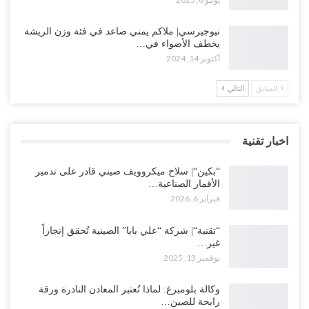
نيوجيرسي| ملاكم يمني صاعد في فئة وزن الريشة
يخطف الأضواء في…
أكتوبر 14, 2024
السابق
التالي
اخبار تقنية
“بكين“| سلاح ميكروويف صيني قادر على تدمير
الأقمار الصناعية…
فبراير 6, 2026
“تقنية“| شركة “علي بابا” الصينية تُحقق إنجازاً
غير…
نوفمبر 13, 2025
وكالة بلومبرغ: لماذا تُعتبر المعادن النادرة ورقة
رابحة للصين…