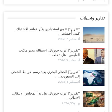
وتعزيزات عسكرية لحماية ترتيبات تصدير النفط..!
أغسطس 5, 2026
تقارير وتحليلات
وسط معركة سعودية لإسقاط آخر معاقل الزبيدي.. القبائل تستنفر و”درع
الوطن” تبدأ الانتشار..!
“تقرير“| تفوق استخباري يغيّر قواعد الاشتباك..
أغسطس 5, 2026
كيف أحبطت…
أغسطس 7, 2026
خلافات الرواتب تشعل مواجهة داخل معسكر التحالف… والإصلاح يصعّد
في جبهات مأرب وتعز والضالع..!
“تقرير“| عرب جورنال: استقالة مدير مكتب
العليمي.. هل دخلت…
أغسطس 5, 2026
أغسطس 5, 2026
السعودية تُصعّد الحصار على اليمنيين.. وقرار بحرمان طلاب الشمال من
تعميد الشهادات يشعل غضباً واسعاً..!
“تقرير“| الحظر البحري يعيد رسم خرائط الشحن
إلى السعودية..…
أغسطس 5, 2026
أغسطس 4, 2026
العليمي يشغل خصومه بمعارك التعيينات.. وتحركات موازية للسيطرة على
“تقرير“| عرب جورنال: هل بدأ المجلس الانتقالي
ملفات المال والنفط..!
الانقلاب…
أغسطس 5, 2026
يوليو 30, 2026