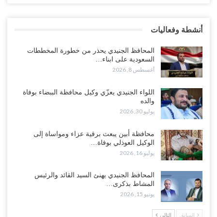
وانسحابات وفوضى تعصف بمعسكرات حضرموت ومأرب..!
أغسطس 6, 2026
أنشطة وفعاليات
تداعيات هروب باكريت تتصاعد.. اعتقالات في الرياض وتوتر قبلي يهدد
بتعقيد المشهد في المهرة..!
المحافظ الجنيدي يحذر من خطورة المخططات
أغسطس 6, 2026
السعودية على ابناء…
أغسطس 8, 2026
“حضرموت“| في تصعيد غير مسبوق.. انتشار فصيل “مكافحة الإرهاب”
في أحياء المكلا بالتزامن مع العصيان المدني..!
اللواء الجنيدي يعزّي وكيل محافظة الببضاء بوفاة
والده
أغسطس 6, 2026
يوليو 30, 2026
“حضرموت“| الانتقالي يرفع التصعيد بالعصيان المدني.. ورسالة تحدٍ
محافظة أبين يبعث برقية عزاء ومواساة إلى
للسعودية بشأن النفط..!
الوكيل العوذلي بوفاة…
أغسطس 6, 2026
يوليو 16, 2026
“تقرير“| عرب جورنال: استقالة مدير مكتب العليمي.. هل دخلت سلطة
المحافظ الجنيدي يهنئ السيد القائد والرئيس
الرئاسي مرحلة التفكك المؤسسي..!
المشاط بذكرى…
أغسطس 5, 2026
يونيو 15, 2026
حضرموت على حافة الانفجار.. اشتباكات قبلية مع فصائل سعودية
السابق
التالي