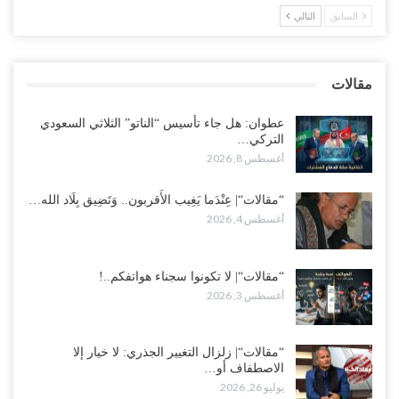
“الضالع“| حملة اجتثاث سعودية لأذرع الزبيدي من معقله الأبرز..!
السابق
التالي
أغسطس 4, 2026
“مقالات“| عِنْدَما يَغِيب الأَقربون.. وَتَضِيق بِلَاد الله الوَاسِعَة.. تَبْقَى صَنْعَاء
مقالات
هِيَ الحِضْنُ الدَّافِئُ…
أغسطس 4, 2026
عطوان: هل جاء تأسيس “الناتو” الثلاثي السعودي
التركي…
أغسطس 8, 2026
“مقالات“| عِنْدَما يَغِيب الأَقربون.. وَتَضِيق بِلَاد الله…
أغسطس 4, 2026
“مقالات“| لا تكونوا سجناء هواتفكم..!
أغسطس 3, 2026
“مقالات“| زلزال التغيير الجذري: لا خيار إلا
الاصطفاف أو…
يوليو 26, 2026