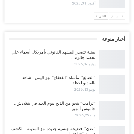
أكتوبر 31, 2025
السابق
التالي
أخبار منوعة
يمنية تتصدر المشهد القانوني بأمريكا.. أسماء علي
تحصد جائزة…
يونيو 16, 2026
“الضالع“| مأساة “القعقاع” تهز اليمن.. شاهد
بالفيديو لحظة…
يونيو 13, 2026
“ترامب” ينجو من الذبح بيوم العيد في بنغلادش..
جاموس أمهق…
مايو 29, 2026
“عدن“| فضيحة جنسية جديدة تهز المدينة.. الكشف