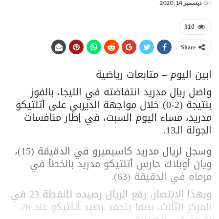
On
ديسمبر 14, 2020
310
Share
ابين اليوم – متابعات رياضية
واصل ريال مدريد انتفاضته في الليجا، بالفوز
بنتيجة (2-0) خلال مواجهة الديربي على أتلتيكو
مدريد، مساء اليوم السبت، في إطار منافسات
الجولة الـ13.
وسجل لريال مدريد كاسيميرو في الدقيقة (15)،
ويان أوبلاك حارس أتلتيكو مدريد بالخطأ في
مرماه في الدقيقة (63).
وبهذا الانتصار، رفع الريال رصيده للنقطة 23 في
المركز الثالث، بينما يتجمد رصيد أتلتيكو عند 26