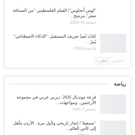
“لوس أنجلوس“| الفيلم الفلسطيني “من المسافة
صفر” يترشح…
ديسمبر 19, 2024
كتابٌ يُعيدُ تعريفَ المستقبل: “الذكاء الاصطناعي“
يُنيرُ…
مارس 4, 2024
السابق
التالي
رياضة
قرعة مونديال 2026: ديربي عربي في مجموعة
الأرجنتين.. ومواجهات…
ديسمبر 7, 2025
“مسقط“| إنجاز تاريخي ولأول مرة.. الأردن يتأهل
إلى كأس العالم…
يونيو 6, 2025