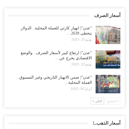
أسعار الصرف
“عدن“| انهيار كارثي للعملة المحلية.. الدولار
يتخطى 2639…
يونيو 15, 2025
“عدن“| ارتفاع كبير لأسعار الصرف.. والوضع
الاقتصادي يخرج عن…
يونيو 13, 2025
“عدن“| ضمن الانهيار التاريخي وغير المسبوق..
العملة المحلية…
أبريل 30, 2025
السابق
التالي
أسعار الذهب..!