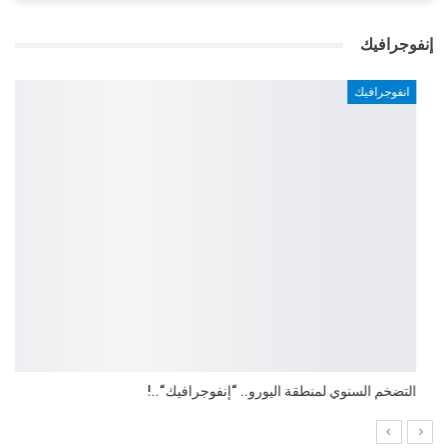
إنفوجرافيك
انفوجرافيك
التضخم السنوي لمنطقة اليورو.. “إنفوجرافيك“..!