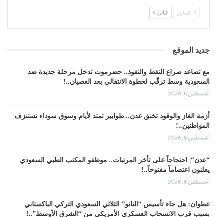
السابق
التالي
جديد الموقع
مع تصاعد صراع النفط والنفوذ.. حضرموت تدخل مرحلة جديدة ضد
السعودية وسط ترقّب لخطوة الانتقالي بعد العصيان..!
أغسطس 8, 2026
أزمة الغاز والوقود تخنق عدن.. طوابير تمتد لأيام وسوق سوداء تستنزف
المواطنين..!
أغسطس 8, 2026
“عدن“| احتجاجاً على تأخر المرتبات.. موظفو المكتب الطبي السعودي
يعلنون اعتصاماً مفتوحاً..!
أغسطس 8, 2026
عطوان: هل جاء تأسيس “الناتو” الثلاثي السعودي التركي الباكستاني
بسبب قرب الانسحاب العسكري الأمريكي من “الشرق الأوسط”..!