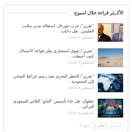
الأكــثر قراءة خلال اسبوع
“تقرير“| عرب جورنال: استقالة مدير مكتب
العليمي.. هل دخلت…
أغسطس 5, 2026
“تقرير“| تفوق استخباري يغيّر قواعد الاشتباك..
كيف أحبطت…
أغسطس 7, 2026
“تقرير“| الحظر البحري يعيد رسم خرائط الشحن
إلى السعودية..…
أغسطس 4, 2026
عطوان: هل جاء تأسيس “الناتو” الثلاثي السعودي
التركي…
أغسطس 8, 2026
السابق
التالي
1 من 11