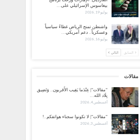
بيغاسوس الإسرائيلي على…
ضرموت“| بعد اقتحام منزل شيخ بارز.. قبائل الصحراء
يوليو 19, 2026
يمنية تبدأ احتشاداً على الحدود السعودية..!
طس 2, 2026
واشنطن تمنح الرياض غطاءً سياسياً
وعسكرياً.. دعم أمريكي…
يوليو 16, 2026
ط غضبٍ جنوباً.. دعوات لإغلاق مطرح فدغم مع تحوله من
سكر للتجنيد إلى ساحة لتصفية قادة التحالف..!
السابق
التالي
طس 2, 2026
عز“| مع اقتراب إعادة الهيكلة السعودية.. سباق بين طارق
لإصلاح لإشعال حرب..!
مقالات
طس 2, 2026
“مقالات“| عِنْدَما يَغِيب الأَقربون.. وَتَضِيق
بِلَاد الله…
ضرموت“| تغييرات سعودية بصفوف قيادة “درع الوطن”
أغسطس 4, 2026
متمركز بالعبر.. هل بدأت الرياض إعادة هيكلة فصائلها بعد…
طس 2, 2026
“مقالات“| لا تكونوا سجناء هواتفكم..!
أغسطس 3, 2026