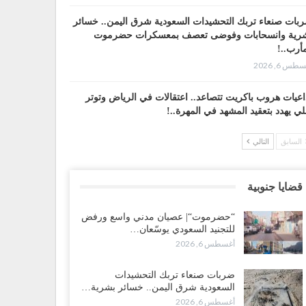
بات صنعاء تربك التحشيدات السعودية شرق اليمن.. خسائر
رية وانسحابات وفوضى تعصف بمعسكرات حضرموت
أرب..!
طس 6, 2026
اعيات هروب باكريت تتصاعد.. اعتقالات في الرياض وتوتر
لي يهدد بتعقيد المشهد في المهرة..!
طس 6, 2026
السابق
التالي
ضرموت“| في تصعيد غير مسبوق.. انتشار فصيل “مكافحة
إرهاب” في أحياء المكلا بالتزامن مع العصيان المدني..!
قضايا جنوبية
طس 6, 2026
“حضرموت“| عصيان مدني واسع ورفض
ضرموت“| الانتقالي يرفع التصعيد بالعصيان المدني.. ورسالة
للتجنيد السعودي يوسّعان…
دٍ للسعودية بشأن النفط..!
أغسطس 6, 2026
طس 6, 2026
ضربات صنعاء تربك التحشيدات
قرير“| عرب جورنال: استقالة مدير مكتب العليمي.. هل
السعودية شرق اليمن.. خسائر بشرية…
لت سلطة الرئاسي مرحلة التفكك المؤسسي..!
أغسطس 6, 2026