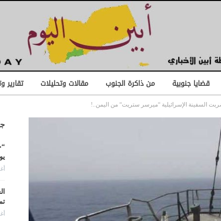
قضايا جنوبية
من ذاكرة الجنوب
مقالات وتحليلات
تقارير و
ربت السفينة الإسرائيلية “ميرسر ستريت“ من اليمن..!
جد
“ح
يو
أغس
ال
تم
أغس