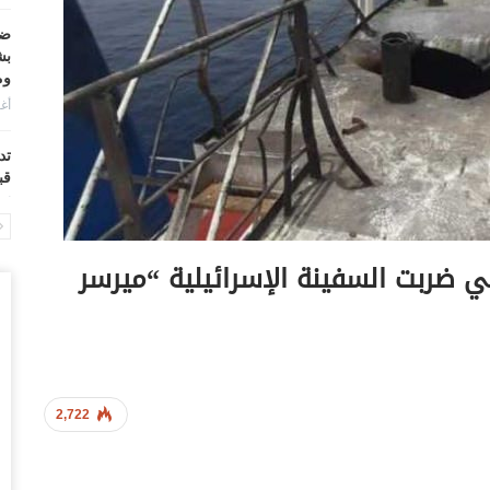
ضر
بش
وم
أغس
تد
قب
أغس
“ح
ي ضربت السفينة الإسرائيلية “ميرسر
ال
أغس
“ح
تح
أغس
2,722
“ت
دخ