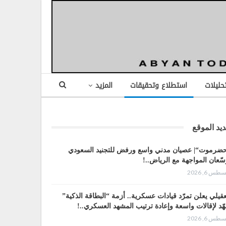
تحليلات
استطلاع وتحقيقات
المزيد
يد الموقع
ضرموت“| عصيان مدني واسع ورفض للتجنيد السعودي
سّعان المواجهة مع الرياض..!
طس 6, 2026
عقيلي يعلن تمرّد قيادات عسكرية.. أزمة “البطاقة الذكية”
هّد لإقالات واسعة وإعادة ترتيب المشهد العسكري..!
طس 6, 2026