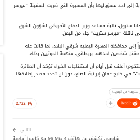
وبة إلى احد مسؤوليها بأن المسيرة التي ضربت السفينة “ميرسر
أغس
حض
نا سترول، نائبة مساعد وزير الدفاع الأمريكي لشؤون الشرق
سع
لى ناقلة “ميرسر ستريت” جاء من اليمن.
أغس
يطانيا فرقة من القوات الخاصة تضم 41 عنصراً إلى محافظة المهرة اليمنية شرقي البلاد، لما قالت عنه
وس
مقتل شخصين احدهما بريطاني، متهمة الحوثيين بذلك.
تس
أغس
تكوم) أعلنت قبل أيام أن استنتاجات الخبراء تؤكد أن الطائرة
” في خليج عمان إيرانية الصنع، دون ان تحدد مصدر إطلاقها.
خل
وا
أغس
 ستريت“ من اليمن..!
ReddIt
ال
2,722
ال
أغس
التالي
ال
شاومي تكشف عن هاتف Mi Mix 4 مع كاميرا أمامية
لل