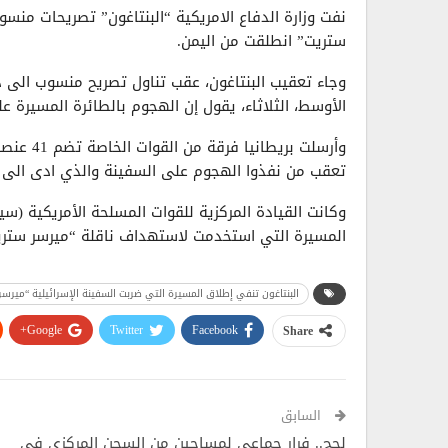
نفت وزارة الدفاع الامريكية “البنتاغون” تصريحات منس
ستريت” انطلقت من اليمن.
وجاء تعقيب البنتاغون، عقب تناول تصريح منسوب الى دا
الأوسط، الثلاثاء، يقول إن الهجوم بالطائرة المسيرة ع
وأرسلت بر
تعقب من نفذوا الهجوم على السفينة والذي ادى الى 
وكانت القيادة المركزية للقوات المسلحة الأمريكية (سين
المسيرة التي استخدمت لاستهداف ناقلة “ميرسر ستريت
البنتاغون تنفي إطلاق المسيرة التي ضربت السفينة الإسرائيلية “ميرسر
Google+
Twitter
Facebook
Share
السابق
لحج.. فرار جماعي لمساجين من السجن المركزي في