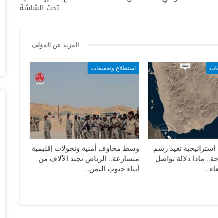
تحت الشاشة
أغس
“ت
ال
المزيد عن المؤلف
تو
أغس
قات
استطلاع وتحقيقات
ال
وبيع 2.5 مليون ب
أغس
مد
با
ستراتيجية تعيد رسم
وسط مخاوف أمنية وتحولات إقليمية
أغس
ة.. ماذا دلالة تواصل
متسارعة.. الرياض تجند الآلاف من
اء…
أبناء جنوب اليمن…
“ت
لط
أغس