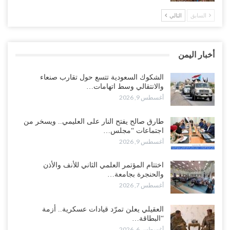
السابق
التالي
“عدن“| احتجاجاً على تأخر المرتبات.. موظفو المكتب الطبي السعودي
يعلنون اعتصاماً مفتوحاً..!
أغسطس 8, 2026
أخبار اليمن
عطوان: هل جاء تأسيس “الناتو” الثلاثي السعودي التركي الباكستاني
بسبب قرب الانسحاب العسكري الأمريكي من “الشرق الأوسط”..!
الشكوك السعودية تتسع حول تقارب صنعاء
والانتقالي وسط اتهامات…
أغسطس 8, 2026
أغسطس 9, 2026
من حضرموت إلى عدن.. الانتقالي يصعّد ضد السعودية بعصيان مدني
طارق صالح يفتح النار على العليمي.. ويسخر من
شامل..!
اجتماعات “مجلس…
أغسطس 8, 2026
أغسطس 9, 2026
السعودية تحاول احتواء بن بريك بعد تهديده بالمواجهة.. هل بدأت معركة
اختتام المؤتمر العلمي الثاني للأنف والأذن
إسكات الصوت الحضرمي..!
والحنجرة بجامعة…
أغسطس 8, 2026
أغسطس 7, 2026
المحافظ الجنيدي يحذر من خطورة المخططات السعودية على ابناء
العقيلي يعلن تمرّد قيادات عسكرية.. أزمة
الجنوب..!
“البطاقة…
أغسطس 8, 2026
أغسطس 6, 2026