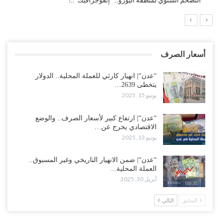
التضخم السنوي لمنطقة اليورو.. “إنفوجرافيك“..!
أسعار الصرف
“عدن“| انهيار كارثي للعملة المحلية.. الدولار
يتخطى 2639…
يونيو 15, 2025
“عدن“| ارتفاع كبير لأسعار الصرف.. والوضع
الاقتصادي يخرج عن…
يونيو 13, 2025
“عدن“| ضمن الانهيار التاريخي وغير المسبوق..
العملة المحلية…
أبريل 30, 2025
السابق
التالي