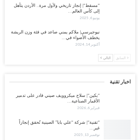
“مسقط“| إنجاز تاريخي ولأول مرة.. الأردن يتأهل
إلى كأس العالم…
يونيو 6, 2025
نيوجيرسي| ملاكم يمني صاعد في فئة وزن الريشة
يخطف الأضواء في…
أكتوبر 14, 2024
السابق
التالي
اخبار تقنية
“بكين“| سلاح ميكروويف صيني قادر على تدمير
الأقمار الصناعية…
فبراير 6, 2026
“تقنية“| شركة “علي بابا” الصينية تُحقق إنجازاً
غير…
نوفمبر 13, 2025