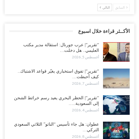
السابق
التالي
الأكــثر قراءة خلال اسبوع
“تقرير“| عرب جورنال: استقالة مدير مكتب
العليمي.. هل دخلت…
أغسطس 5, 2026
“تقرير“| تفوق استخباري يغيّر قواعد الاشتباك..
كيف أحبطت…
أغسطس 7, 2026
“تقرير“| الحظر البحري يعيد رسم خرائط الشحن
إلى السعودية..…
أغسطس 4, 2026
عطوان: هل جاء تأسيس “الناتو” الثلاثي السعودي
التركي…
أغسطس 8, 2026