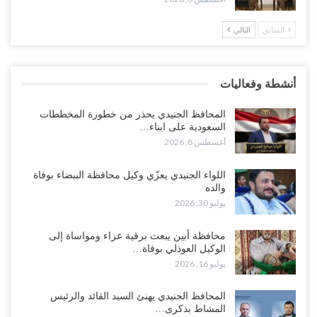
السابق
التالي
“تقرير“| تفوق استخباري يغيّر قواعد الاشتباك.. كيف أحبطت صنعاء
الهجوم السعودي قبل انطلاقه..!
أغسطس 7, 2026
أنشطة وفعاليات
“شبوة“| الرياض تستبق نهب نفط ثاني محافظة يمنية بالإطاحة بقادة
فصائل موالية للإمارات..!
المحافظ الجنيدي يحذر من خطورة المخططات
أغسطس 7, 2026
السعودية على ابناء…
أغسطس 8, 2026
“أبين“| احتجاجًا على تردي الأوضاع المعيشية.. إضراب يشل سوق الرباط
في يافع..!
اللواء الجنيدي يعزّي وكيل محافظة الببضاء بوفاة
والده
أغسطس 7, 2026
يوليو 30, 2026
اختتام المؤتمر العلمي الثاني للأنف والأذن والحنجرة بجامعة صنعاء 2026..
محافظة أبين يبعث برقية عزاء ومواساة إلى
دعوات لتطوير خدمات السمع ومواكبة التقنيات…
الوكيل العوذلي بوفاة…
أغسطس 7, 2026
يوليو 16, 2026
“حضرموت“| عصيان مدني واسع ورفض للتجنيد السعودي يوسّعان
المحافظ الجنيدي يهنئ السيد القائد والرئيس
المواجهة مع الرياض..!
المشاط بذكرى…