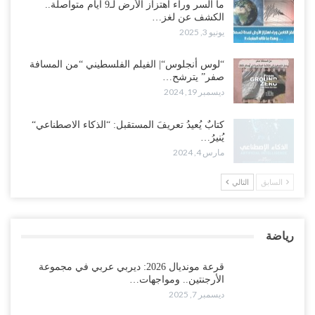
ما السر وراء اهتزاز الأرض لـ9 أيام متواصلة..
الكشف عن لغز…
يونيو 3, 2025
“لوس أنجلوس“| الفيلم الفلسطيني “من المسافة
صفر” يترشح…
ديسمبر 19, 2024
كتابٌ يُعيدُ تعريفَ المستقبل: “الذكاء الاصطناعي“
يُنيرُ…
مارس 4, 2024
السابق
التالي
رياضة
قرعة مونديال 2026: ديربي عربي في مجموعة
الأرجنتين.. ومواجهات…
ديسمبر 7, 2025