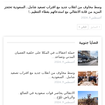
وسط مخاوف من انقلاب جديد مع اقتراب تصعيد شامل.. السعودية تحتجز
المزيد من قادة الانتقالي مع استدعائهم بغطاء التنظيم..!
أغسطس 9, 2026
السابق
التالي
الانتقالي يحاصر قوات سعودية في الضالع.. والرياض تلوّح بالخيار
العسكري..!
أغسطس 9, 2026
قضايا جنوبية
طارق صالح يفتح النار على العليمي.. ويسخر من اجتماعات “مجلس
حملة اعتقالات في المكلا على خلفية العصيان
القيادة” بعد سقوط المئات من جنوده..!
المدني وتصاعد…
أغسطس 9, 2026
أغسطس 9, 2026
مع تصاعد صراع النفط والنفوذ.. حضرموت تدخل مرحلة جديدة ضد
وسط مخاوف من انقلاب جديد مع اقتراب تصعيد
السعودية وسط ترقّب لخطوة الانتقالي بعد العصيان..!
شامل.. السعودية…
أغسطس 8, 2026
أغسطس 9, 2026
أزمة الغاز والوقود تخنق عدن.. طوابير تمتد لأيام وسوق سوداء تستنزف
الانتقالي يحاصر قوات سعودية في الضالع..
المواطنين..!
والرياض تلوّح…
أغسطس 9, 2026
أغسطس 8, 2026