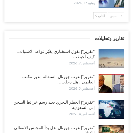
أغسطس 6, 2026
يونيو 15, 2026
العقيلي يعلن تمرّد قيادات عسكرية.. أزمة “البطاقة الذكية” تمهّد لإقالات
السابق
التالي
واسعة وإعادة ترتيب المشهد العسكري..!
أغسطس 6, 2026
تقارير وتحليلات
ضربات صنعاء تربك التحشيدات السعودية شرق اليمن.. خسائر بشرية
وانسحابات وفوضى تعصف بمعسكرات حضرموت ومأرب..!
“تقرير“| تفوق استخباري يغيّر قواعد الاشتباك..
أغسطس 6, 2026
كيف أحبطت…
أغسطس 7, 2026
تداعيات هروب باكريت تتصاعد.. اعتقالات في الرياض وتوتر قبلي يهدد
بتعقيد المشهد في المهرة..!
“تقرير“| عرب جورنال: استقالة مدير مكتب
العليمي.. هل دخلت…
أغسطس 6, 2026
أغسطس 5, 2026
“حضرموت“| في تصعيد غير مسبوق.. انتشار فصيل “مكافحة الإرهاب”
في أحياء المكلا بالتزامن مع العصيان المدني..!
“تقرير“| الحظر البحري يعيد رسم خرائط الشحن
إلى السعودية..…
أغسطس 6, 2026
أغسطس 4, 2026
“حضرموت“| الانتقالي يرفع التصعيد بالعصيان المدني.. ورسالة تحدٍ
“تقرير“| عرب جورنال: هل بدأ المجلس الانتقالي
للسعودية بشأن النفط..!