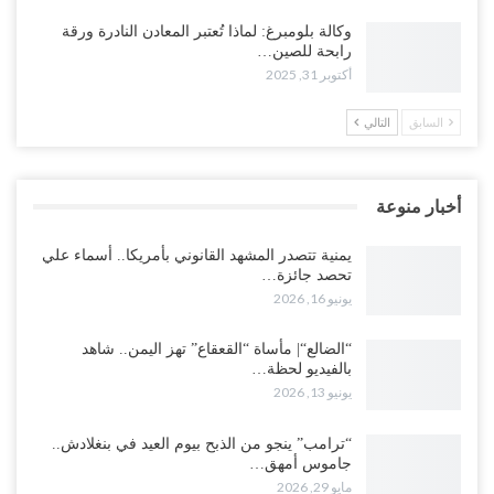
وكالة بلومبرغ: لماذا تُعتبر المعادن النادرة ورقة
رابحة للصين…
أكتوبر 31, 2025
السابق
التالي
أخبار منوعة
يمنية تتصدر المشهد القانوني بأمريكا.. أسماء علي
تحصد جائزة…
يونيو 16, 2026
“الضالع“| مأساة “القعقاع” تهز اليمن.. شاهد
بالفيديو لحظة…
يونيو 13, 2026
“ترامب” ينجو من الذبح بيوم العيد في بنغلادش..
جاموس أمهق…
مايو 29, 2026