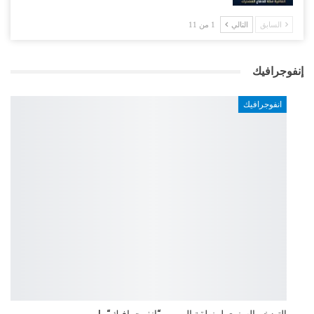
السابق
التالي
1 من 11
إنفوجرافيك
انفوجرافيك