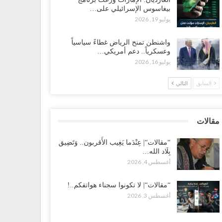
ضرموت“| الانتقالي يناقش تشكيل لجان أهلية بأهم مناطق
بيغاسوس الإسرائيلي على…
نفط.. وتلميحات إماراتية إلى انتقال التصعيد نحو الخيار
يوليو 19, 2026
عسكري..!
طس 1, 2026
واشنطن تمنح الرياض غطاءً سياسياً
وعسكرياً.. دعم أمريكي…
يوليو 16, 2026
 اختفاء وزيرة واستقالة آخر وصراع على السفارات.. أزمة
محاصصة تعصف بحكومة عدن..!
السابق
التالي
طس 1, 2026
ب محاولة انسحابه من مطارح الريان.. المخابرات السعودية
في أبرز مساعدي الحجوري..!
مقالات
طس 1, 2026
“مقالات“| عِنْدَما يَغِيب الأَقربون.. وَتَضِيق
بِلَاد الله…
عز“| بعد أيام من الاستعراضات.. الإصلاح يتوغل في معاقل
أغسطس 4, 2026
رق صالح.. هل بدأت معركة كسر النفوذ في الساحل
غربي..!
طس 1, 2026
“مقالات“| لا تكونوا سجناء هواتفكم..!
أغسطس 3, 2026