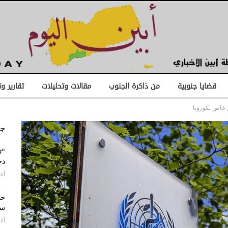
قضايا جنوبية
من ذاكرة الجنوب
مقالات وتحليلات
تقارير و
 خاص بكورونا
جد
“ت
دخ
أغس
حض
سع
أغس