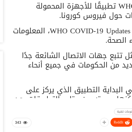
أطلقت منظمة الصحة العالمية WHO تطبيقًا للأجهزة المحمولة
أغس
ات حول فيروس كورونا.
ال
وبيع 2.5 مليون ب
ويوفر التطبيق، الذي يحمل اسم WHO COVID-19 Updates، المعلومات
أغس
 الصحة.
مد
با
ل تتبع جهات الاتصال الشائعة جدًا
أغس
ديد من الحكومات في جميع أنحاء
“ت
لط
أغس
 البداية التطبيق الذي يركز على
نها سحبته من متاجر التطبيقات بعد
“ش
ال
ن مخصصًا للتوافر العام.
عل
وعات تقنية
أغس
صحة العالمية بشكل مشابه تمامًا
ReddIt
343
“ا