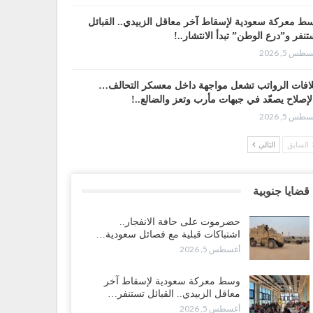
ط معركة سعودية لإسقاط آخر معاقل الزبيدي.. القبائل
تنفر و”درع الوطن” تبدأ الانتشار..!
طس 5, 2026
افات الرواتب تشعل مواجهة داخل معسكر التحالف…
لإصلاح يصعّد في جبهات مأرب وتعز والضالع..!
طس 5, 2026
السابق
التالي
سعودية تُصعّد الحصار على اليمنيين.. وقرار بحرمان طلاب
شمال من تعميد الشهادات يشعل غضباً واسعاً..!
طس 5, 2026
قضايا جنوبية
عليمي يشغل خصومه بمعارك التعيينات.. وتحركات موازية
حضرموت على حافة الانفجار..
سيطرة على ملفات المال والنفط..!
اشتباكات قبلية مع فصائل سعودية…
طس 5, 2026
أغسطس 5, 2026
قرير“| الحظر البحري يعيد رسم خرائط الشحن إلى
وسط معركة سعودية لإسقاط آخر
سعودية.. ناقلات النفط تلتف حول أفريقيا وسفن تعلن: “لا
معاقل الزبيدي.. القبائل تستنفر…
جد شحنة…
أغسطس 5, 2026