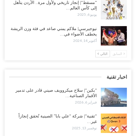
“مسقط“| إنجاز تاريخي ولأول مرة.. الأردن يتأهل
إلى كأس العالم…
يونيو 6, 2025
نيوجيرسي| ملاكم يمني صاعد في فئة وزن الريشة
يخطف الأضواء في…
أكتوبر 14, 2024
السابق
التالي
اخبار تقنية
“بكين“| سلاح ميكروويف صيني قادر على تدمير
الأقمار الصناعية…
فبراير 6, 2026
“تقنية“| شركة “علي بابا” الصينية تُحقق إنجازاً
غير…
نوفمبر 13, 2025