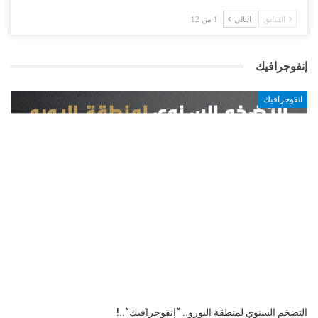
السابق
التالي
1 من 12
إنفوجرافيك
انفوجرافيك
“انفوجرافيك“| مؤشر الدين العام العالمي بنهاية 2024م..!