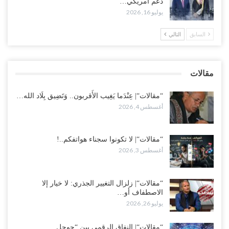
دعم أمريكي…
عقب محاولة انسحابه من مطارح الريان.. المخابرات السعودية تصفي أبرز
يوليو 16, 2026
مساعدي الحجوري..!
أغسطس 1, 2026
السابق
التالي
“تعز“| بعد أيام من الاستعراضات.. الإصلاح يتوغل في معاقل طارق صالح..
هل بدأت معركة كسر النفوذ في الساحل الغربي..!
مقالات
أغسطس 1, 2026
“مقالات“| عِنْدَما يَغِيب الأَقربون.. وَتَضِيق بِلَاد الله…
أغسطس 4, 2026
“مقالات“| لا تكونوا سجناء هواتفكم..!
أغسطس 3, 2026
“مقالات“| زلزال التغيير الجذري: لا خيار إلا
الاصطفاف أو…
يوليو 26, 2026
“مقالات“| النفاق الرقمي بين “جوجل