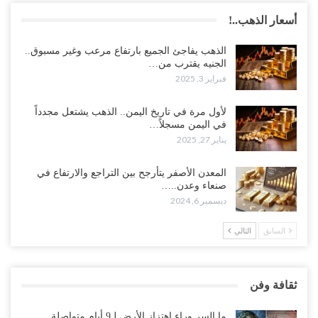
أسعار الذهب..!
الذهب يفاجئ الجميع بارتفاع مرعب وغير مسبوق..
الجنيه يقترب من…
فبراير 3, 2025
لأول مرة في تاريخ اليمن.. الذهب يشتعل مجدداً
في اليمن مسجلاً…
يناير 27, 2025
المعدن الأصفر يتأرجح بين التراجع والارتفاع في
صنعاء وعدن..…
ديسمبر 6, 2024
السابق
التالي
ثقافة وفن
ما السر وراء اهتزاز الأرض لـ9 أيام متواصلة..