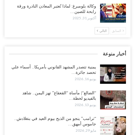
وكالة بلومبرغ: لماذا تُعتبر المعادن النادرة ورقة
رابحة للصين…
أكتوبر 31, 2025
السابق
التالي
أخبار منوعة
يمنية تتصدر المشهد القانوني بأمريكا.. أسماء علي
تحصد جائزة…
يونيو 16, 2026
“الضالع“| مأساة “القعقاع” تهز اليمن.. شاهد
بالفيديو لحظة…
يونيو 13, 2026
“ترامب” ينجو من الذبح بيوم العيد في بنغلادش..
جاموس أمهق…
مايو 29, 2026