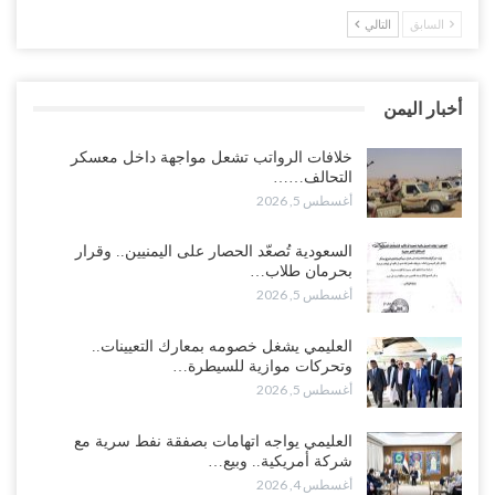
السابق
التالي
مدير مكتب العليمي يقدم استقالته.. والخلافات تعصف بالرئاسي وصراع
محتدم على خليفته..!
أغسطس 4, 2026
أخبار اليمن
“تعز“| وسط إعادة رسم النفوذ السعودي.. الإصلاح يجدد اتهامه لطارق
بالتهريب وعينه على المحافظ..!
خلافات الرواتب تشعل مواجهة داخل معسكر
التحالف……
أغسطس 4, 2026
أغسطس 5, 2026
“شبوة“| مع تحشيدات عسكرية تنذر بجولة جديدة مع السعودية.. الإمارات
السعودية تُصعّد الحصار على اليمنيين.. وقرار
تعيد تحشيد قواتها في أهم سواحل اليمن على البحر…
بحرمان طلاب…
أغسطس 4, 2026
أغسطس 5, 2026
“الضالع“| حملة اجتثاث سعودية لأذرع الزبيدي من معقله الأبرز..!
العليمي يشغل خصومه بمعارك التعيينات..
أغسطس 4, 2026
وتحركات موازية للسيطرة…
أغسطس 5, 2026
“مقالات“| عِنْدَما يَغِيب الأَقربون.. وَتَضِيق بِلَاد الله الوَاسِعَة.. تَبْقَى صَنْعَاء
هِيَ الحِضْنُ الدَّافِئُ…
العليمي يواجه اتهامات بصفقة نفط سرية مع
أغسطس 4, 2026
شركة أمريكية.. وبيع…
أغسطس 4, 2026