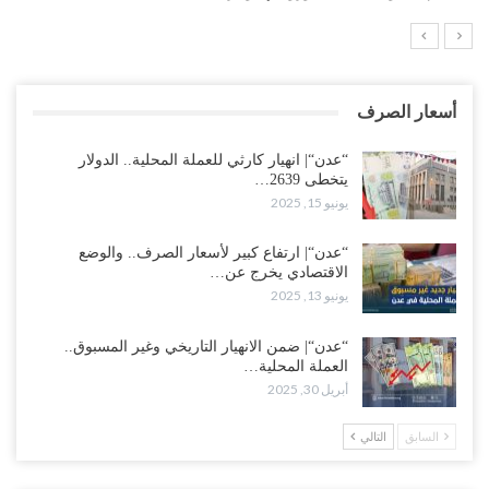
أسعار الصرف
“عدن“| انهيار كارثي للعملة المحلية.. الدولار
يتخطى 2639…
يونيو 15, 2025
“عدن“| ارتفاع كبير لأسعار الصرف.. والوضع
الاقتصادي يخرج عن…
يونيو 13, 2025
“عدن“| ضمن الانهيار التاريخي وغير المسبوق..
العملة المحلية…
أبريل 30, 2025
السابق
التالي