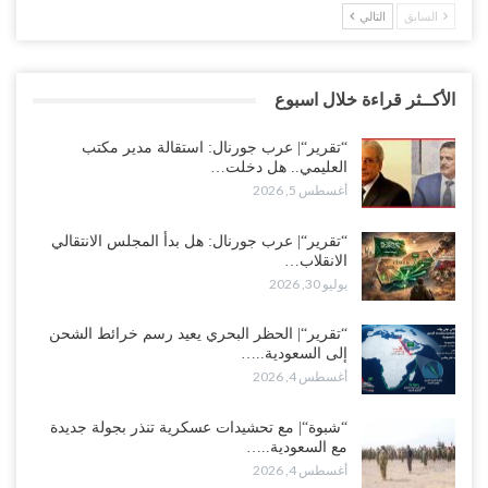
السابق
التالي
الأكــثر قراءة خلال اسبوع
“تقرير“| عرب جورنال: استقالة مدير مكتب
العليمي.. هل دخلت…
أغسطس 5, 2026
“تقرير“| عرب جورنال: هل بدأ المجلس الانتقالي
الانقلاب…
يوليو 30, 2026
“تقرير“| الحظر البحري يعيد رسم خرائط الشحن
إلى السعودية..…
أغسطس 4, 2026
“شبوة“| مع تحشيدات عسكرية تنذر بجولة جديدة
مع السعودية..…
أغسطس 4, 2026