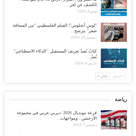
الكشف عن لغز…
يونيو 3, 2025
“لوس أنجلوس“| الفيلم الفلسطيني “من المسافة
صفر” يترشح…
ديسمبر 19, 2024
كتابٌ يُعيدُ تعريفَ المستقبل: “الذكاء الاصطناعي“
يُنيرُ…
مارس 4, 2024
السابق
التالي
رياضة
قرعة مونديال 2026: ديربي عربي في مجموعة
الأرجنتين.. ومواجهات…
ديسمبر 7, 2025