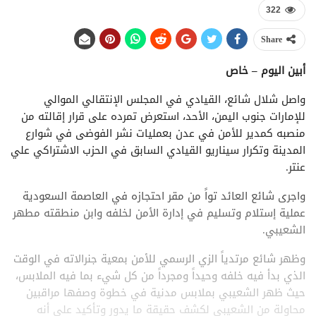
322
Share
أبين اليوم – خاص
واصل شلال شائع، القيادي في المجلس الإنتقالي الموالي
للإمارات جنوب اليمن، الأحد، استعرض تمرده على قرار إقالته من
منصبه كمدير للأمن في عدن بعمليات نشر الفوضى في شوارع
المدينة وتكرار سيناريو القيادي السابق في الحزب الاشتراكي علي
عنتر.
واجرى شائع العائد تواً من مقر احتجازه في العاصمة السعودية
عملية إستلام وتسليم في إدارة الأمن لخلفه وابن منطقته مطهر
الشعيبي.
وظهر شائع مرتدياً الزي الرسمي للأمن بمعية جنرالاته في الوقت
الذي بدأ فيه خلفه وحيداً ومجرداً من كل شيء بما فيه الملابس،
حيث ظهر الشعيبي بملابس مدنية في خطوة وصفها مراقبين
محاولة من الشعيبي لكشف حقيقة ما يدور وتأكيد على أنه