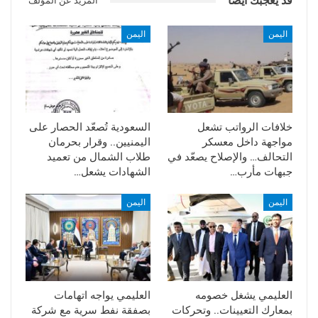
قد يعجبك ايضا
المزيد عن المؤلف
واصر عنتر على أن يكون خلفه ضالعي ليتم بعد ذلك تنصيب صالح
مصلح غاسم.
اليمن
اليمن
خلافات الرواتب تشعل
السعودية تُصعّد الحصار على
مواجهة داخل معسكر
اليمنيين.. وقرار بحرمان
التحالف… والإصلاح يصعّد في
طلاب الشمال من تعميد
جبهات مأرب…
الشهادات يشعل…
اليمن
اليمن
العليمي يشغل خصومه
العليمي يواجه اتهامات
بمعارك التعيينات.. وتحركات
بصفقة نفط سرية مع شركة