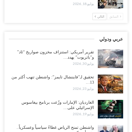
“حضرموت“| تغييرات سعودية بصفوف قيادة “درع الوطن” المتمركز
يوليو 18, 2026
بالعبر.. هل بدأت الرياض إعادة هيكلة فصائلها بعد…
أغسطس 2, 2026
السابق
التالي
اغتيالات العبر تُشعل حضرموت.. من يقود حرب التصفية الصامتة داخل
معسكر التحالف..!
عربي ودولي
أغسطس 2, 2026
تقرير أمريكي: استنزاف مخزون صواريخ “ثاد”
“تعز“| غضب شعبي يشلّ الخط الساحلي المخا- عدن.. هل بدأت المناطق
و”باتريوت” يهدد…
الاستراتيجية بالانفجار من الداخل..!
يوليو 30, 2026
أغسطس 2, 2026
تحقيق لـ”فايننشال تايمز”: واشنطن تنهب أكثر من
13…
“حضرموت“| الانتقالي يناقش تشكيل لجان أهلية بأهم مناطق النفط..
يوليو 23, 2026
وتلميحات إماراتية إلى انتقال التصعيد نحو الخيار العسكري..!
أغسطس 1, 2026
الغارديان: الإمارات وزّعت برنامج بيغاسوس
الإسرائيلي على…
مع اختفاء وزيرة واستقالة آخر وصراع على السفارات.. أزمة المحاصصة
يوليو 19, 2026
تعصف بحكومة عدن..!
أغسطس 1, 2026
واشنطن تمنح الرياض غطاءً سياسياً وعسكرياً..