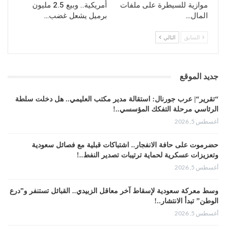
موازية للسيطرة على ملفات
أمريكية.. وبيع 2.5 مليون
المال…
برميل يشعل غضب…
السابق
التالي
جديد الموقع
“تقرير“| عرب جورنال: استقالة مدير مكتب العليمي.. هل دخلت سلطة
الرئاسي مرحلة التفكك المؤسسي..!
أغسطس 5, 2026
حضرموت على حافة الانفجار.. اشتباكات قبلية مع فصائل سعودية
وتعزيزات عسكرية لحماية ترتيبات تصدير النفط..!
أغسطس 5, 2026
وسط معركة سعودية لإسقاط آخر معاقل الزبيدي.. القبائل تستنفر و”درع
الوطن” تبدأ الانتشار..!
أغسطس 5, 2026