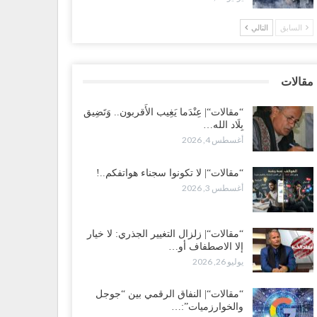
محاصصة تعصف بحكومة عدن..!
السابق
التالي
طس 1, 2026
ب محاولة انسحابه من مطارح الريان.. المخابرات السعودية
في أبرز مساعدي الحجوري..!
مقالات
طس 1, 2026
“مقالات“| عِنْدَما يَغِيب الأَقربون.. وَتَضِيق
بِلَاد الله…
عز“| بعد أيام من الاستعراضات.. الإصلاح يتوغل في معاقل
أغسطس 4, 2026
رق صالح.. هل بدأت معركة كسر النفوذ في الساحل
غربي..!
طس 1, 2026
“مقالات“| لا تكونوا سجناء هواتفكم..!
أغسطس 3, 2026
“مقالات“| زلزال التغيير الجذري: لا خيار
إلا الاصطفاف أو…
يوليو 26, 2026
“مقالات“| النفاق الرقمي بين “جوجل
والخوارزميات”:…