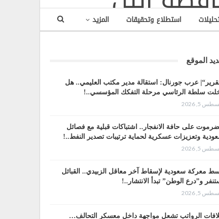
تحليلات
استطلاع وتحقيقات
المزيد
يد الموقع
قرير“| عرب جورنال: استقالة مدير مكتب العليمي.. هل
لت سلطة الرئاسي مرحلة التفكك المؤسسي..!
طس 5, 2026
رموت على حافة الانفجار.. اشتباكات قبلية مع فصائل
ودية وتعزيزات عسكرية لحماية ترتيبات تصدير النفط..!
طس 5, 2026
ط معركة سعودية لإسقاط آخر معاقل الزبيدي.. القبائل
تنفر و”درع الوطن” تبدأ الانتشار..!
طس 5, 2026
افات الرواتب تشعل مواجهة داخل معسكر التحالف…