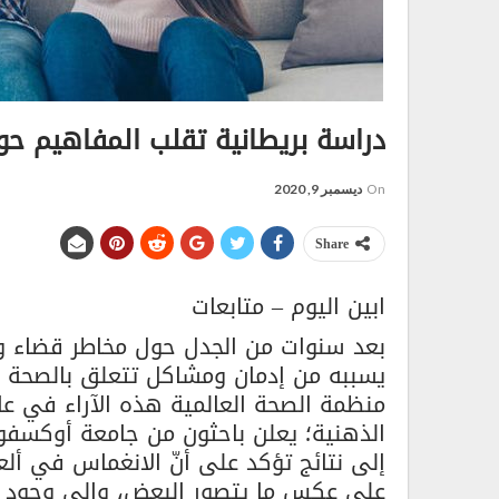
دراسة بريطانية تقلب المفاهيم حول
On
ديسمبر 9, 2020
Share
ابين اليوم – متابعات
بعد سنوات من الجدل حول مخاطر قضاء وق
يسببه من إدمان ومشاكل تتعلق بالصحة ال
إلى نتائج تؤكد على أنّ الانغماس في ألع
على عكس ما يتصور البعض، وإلى وجود را