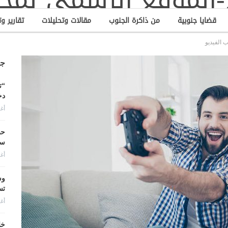
قضايا جنوبية
من ذاكرة الجنوب
مقالات وتحليلات
تقارير و
 الفيديو
جد
“ت
دخ
أغس
حض
سع
أغس
وس
تس
أغس
خل