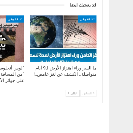
هذه الألعاب بعينها هي التي تسببت في ت
قد يعجبك ايضا
الألعاب الأخرى .
ثقافة وفن
ثقافة وفن
ما السر وراء اهتزاز الأرض لـ9 أيام
“لوس أنجلوس“
متواصلة.. الكشف عن لغز غامض..!
“من المسافة 
على جوائز الأ
السابق
التالي