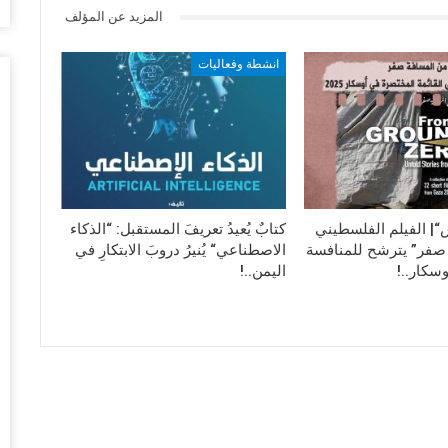
حسين الصحة العقلية أم أنَّ الأمر يشمل كل
أغس
المزيد عن المؤلف
ال
انشطة وفعاليات
مع
أغس
ال
وس
أغس
| الفيلم الفلسطيني
كتابٌ يُعيدُ تعريفَ المستقبل: “الذكاء
“ع
صفر” يترشح للمنافسة
الاصطناعي“ يُنيرُ دروبَ الابتكارِ في
ال
وسكار..!
اليمن..!
أغس
في
ال
ال
أغس
مع