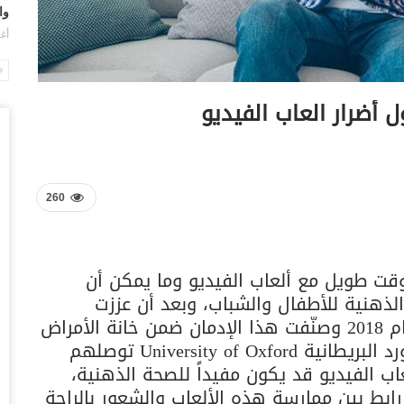
وا
أغس
ال
ال
 أضرار العاب الفيديو
أغس
ال
لل
أغس
260
“ت
ال
ت طويل مع ألعاب الفيديو وما يمكن أن
تو
ذهنية للأطفال والشباب، وبعد أن عززت
أغس
منظمة الصحة العالمية هذه الآراء في عام 2018 وصنّفت هذا الإدمان ضمن خانة الأمراض
ال
الذهنية؛ يعلن باحثون من جامعة أوكسفورد البريطانية University of Oxford توصلهم
وبيع 2.5 مليون ب
اب الفيديو قد يكون مفيداً للصحة الذهنية،
أغس
بط بين ممارسة هذه الألعاب والشعور بالراحة