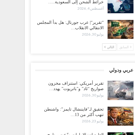
خرائط الشحن إلى السعودية..…
سعودية تُصعّد الحصار على اليمنيين.. وقرار بحرمان طلاب
أغسطس 4, 2026
شمال من تعميد الشهادات يشعل غضباً واسعاً..!
طس 5, 2026
“تقرير“| عرب جورنال: هل بدأ المجلس
الانتقالي الانقلاب…
عليمي يشغل خصومه بمعارك التعيينات.. وتحركات موازية
يوليو 30, 2026
سيطرة على ملفات المال والنفط..!
طس 5, 2026
السابق
التالي
قرير“| الحظر البحري يعيد رسم خرائط الشحن إلى
سعودية.. ناقلات النفط تلتف حول أفريقيا وسفن تعلن: “لا
جد شحنة…
عربي ودولي
طس 4, 2026
تقرير أمريكي: استنزاف مخزون
صواريخ “ثاد” و”باتريوت” يهدد…
عليمي يواجه اتهامات بصفقة نفط سرية مع شركة أمريكية..
يوليو 30, 2026
رميل يشعل غضب حضرموت..!
طس 4, 2026
تحقيق لـ”فايننشال تايمز”: واشنطن
تنهب أكثر من 13…
ير مكتب العليمي يقدم استقالته.. والخلافات تعصف
يوليو 23, 2026
لرئاسي وصراع محتدم على خليفته..!
طس 4, 2026
الغارديان: الإمارات وزّعت برنامج