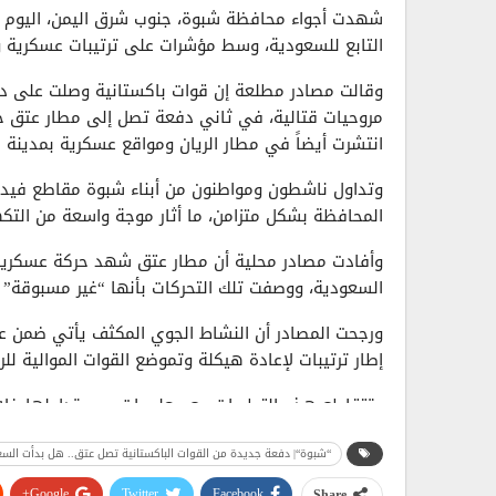
شهدت أجواء محافظة شبوة، جنوب شرق اليمن، اليوم الأر
التابع للسعودية، وسط مؤشرات على ترتيبات عسكرية 
وقالت مصادر مطلعة إن قوات باكستانية وصلت على دفع
مروحيات قتالية، في ثاني دفعة تصل إلى مطار عتق خلال
انتشرت أيضاً في مطار الريان ومواقع عسكرية بمدينة 
وتداول ناشطون ومواطنون من أبناء شبوة مقاطع فيديو
المحافظة بشكل متزامن، ما أثار موجة واسعة من التك
وأفادت مصادر محلية أن مطار عتق شهد حركة عسكرية 
السعودية، ووصفت تلك التحركات بأنها “غير مسبوقة” 
ورجحت المصادر أن النشاط الجوي المكثف يأتي ضمن ع
إطار ترتيبات لإعادة هيكلة وتموضع القوات الموالية ل
وتتقاطع هذه التطورات مع معلومات جرى تداولها خلال
شبوة، للإشراف على تدريب وتأهيل فصائل “درع الوطن”
“شبوة“| دفعة جديدة من القوات الباكستانية تصل عتق.. هل بدأت السعودي
ويرى مراقبون أن التحركات العسكرية المتسارعة تعكس
Google+
Twitter
Facebook
Share