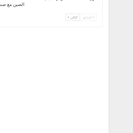
الصين مع صنع
دورة العنف في أثواب جديدة أكثر تعقيداً وخطورة.
السابق
التالي