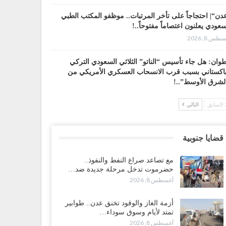
دن“| احتجاجاً على تأخر المرتبات.. موظفو المكتب الطبي
سعودي يعلنون اعتصاماً مفتوحاً..!
طس 8, 2026
وان: هل جاء تأسيس “الناتو” الثلاثي السعودي التركي
باكستاني بسبب قرب الانسحاب العسكري الأمريكي من
لشرق الأوسط”..!
طس 8, 2026
السابق
التالي
 حضرموت إلى عدن.. الانتقالي يصعّد ضد السعودية بعصيان
ني شامل..!
قضايا جنوبية
طس 8, 2026
مع تصاعد صراع النفط والنفوذ..
سعودية تحاول احتواء بن بريك بعد تهديده بالمواجهة.. هل
حضرموت تدخل مرحلة جديدة ضد…
أت معركة إسكات الصوت الحضرمي..!
أغسطس 8, 2026
طس 8, 2026
أزمة الغاز والوقود تخنق عدن.. طوابير
محافظ الجنيدي يحذر من خطورة المخططات السعودية على
تمتد لأيام وسوق سوداء…
ناء الجنوب..!
أغسطس 8, 2026