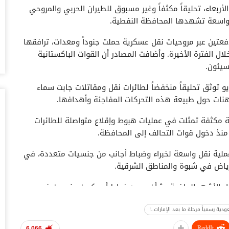
بعاء، تحليقاً مكثفاً وغير مسبوق للطيران الحربي والمروحي
أغس
واسعة تشهدها المحافظة النفطية.
“ت
تين عبر مروحيات نقل عسكرية حملت جنوداً ومعدات، ترافقها
صن
 الفترة الأخيرة. وأضافت المصادر أن القوات الباكستانية
أغس
سيئون.
“ش
 توثق تحليقاً منخفضاً لطائرات نقل ومقاتلات جابت سماء
بق
هنات حول طبيعة هذه التحركات المفاجئة وأهدافها.
أغس
مكثفة تمثلت في عمليات هبوط وإقلاع متواصلة للطائرات
“أ
منذ دخول قوات التحالف إلى المحافظة.
سو
أغس
ملية نقل واسعة لخبراء وضباط أجانب من جنسيات متعددة، في
لرياض في شبوة والمناطق الشرقية.
اخ
صنعاء 2026.. دع
 الأشهر الماضية بشأن وجود ضباط أمريكيين وغربيين في
أغس
 المدعومة سعودياً.
ة رسمياً مرحلة ما بعد الإمارات..!
“ح
 مساعي الرياض لتعزيز نفوذها المباشر في شرق وجنوب اليمن،
يو
ReddIt
6,066