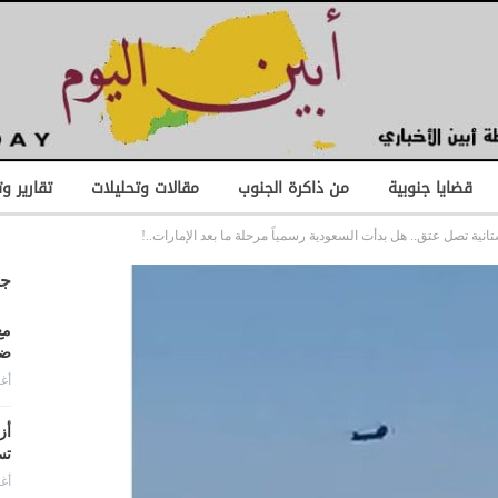
قضايا جنوبية
من ذاكرة الجنوب
مقالات وتحليلات
تقارير و
انية تصل عتق.. هل بدأت السعودية رسمياً مرحلة ما بعد الإمارات..!
جد
مع
ضد
أغس
أز
تس
أغس