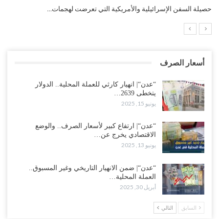
ي تعرضت لهجمات…
التضخم السنوي لمنطقة اليورو.. “إنفوجرافيك“
أسعار الصرف
“عدن“| انهيار كارثي للعملة المحلية.. الدولار
يتخطى 2639…
يونيو 15, 2025
“عدن“| ارتفاع كبير لأسعار الصرف.. والوضع
الاقتصادي يخرج عن…
يونيو 13, 2025
“عدن“| ضمن الانهيار التاريخي وغير المسبوق..
العملة المحلية…
أبريل 30, 2025
السابق
التالي