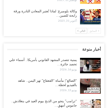
وكالة بلومبرغ: لماذا تُعتبر المعادن النادرة ورقة
رابحة للصين…
أكتوبر 31, 2025
السابق
التالي
أخبار منوعة
يمنية تتصدر المشهد القانوني بأمريكا.. أسماء علي
تحصد جائزة…
يونيو 16, 2026
“الضالع“| مأساة “القعقاع” تهز اليمن.. شاهد
بالفيديو لحظة…
يونيو 13, 2026
“ترامب” ينجو من الذبح بيوم العيد في بنغلادش..
جاموس أمهق…