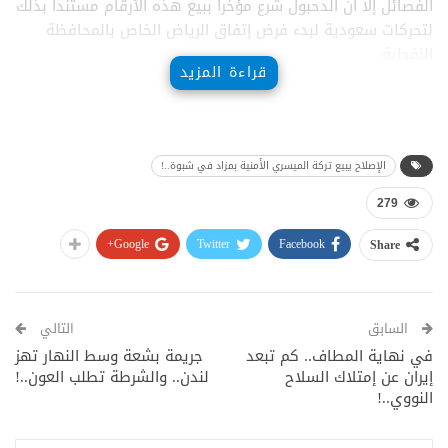
الفصائل إلا ان الدحبول شرع مؤخراً ببيع هذه الأرقام مستنداً بذلك
لتحركات سعودية لبدء فرض إتفاق الرياض الخاص بالمحافظة
النفطية.
قراءة المزيد
الإصلاح يبيع تركة الميسري الأمنية بمزاد في شبوة..!
279
Google+
Twitter
Facebook
Share
السابق
التالي
في نهاية المطاف.. کم تبعد
جريمة بشعة وسط النهار تهز
إيران عن إمتلاك السلاح
لندن.. والشرطة تطلب العون..!
النووي..!