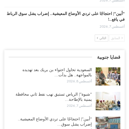
أغسطس 7, 2026
“أبين“| احتجاجًا على تردي الأوضاع المعيشية.. إضراب يشل سوق الرباط
في يافع..!
أغسطس 7, 2026
السابق
التالي
اختتام المؤتمر العلمي الثاني للأنف والأذن والحنجرة بجامعة صنعاء 2026..
دعوات لتطوير خدمات السمع ومواكبة التقنيات…
أغسطس 7, 2026
قضايا جنوبية
“حضرموت“| عصيان مدني واسع ورفض للتجنيد السعودي يوسّعان
السعودية تحاول احتواء بن بريك بعد تهديده
المواجهة مع الرياض..!
بالمواجهة.. هل بدأت…
أغسطس 6, 2026
أغسطس 8, 2026
العقيلي يعلن تمرّد قيادات عسكرية.. أزمة “البطاقة الذكية” تمهّد لإقالات
“شبوة“| الرياض تستبق نهب نفط ثاني محافظة
واسعة وإعادة ترتيب المشهد العسكري..!
يمنية بالإطاحة…
أغسطس 6, 2026
أغسطس 7, 2026
ضربات صنعاء تربك التحشيدات السعودية شرق اليمن.. خسائر بشرية
“أبين“| احتجاجًا على تردي الأوضاع المعيشية..
وانسحابات وفوضى تعصف بمعسكرات حضرموت ومأرب..!
إضراب يشل سوق…