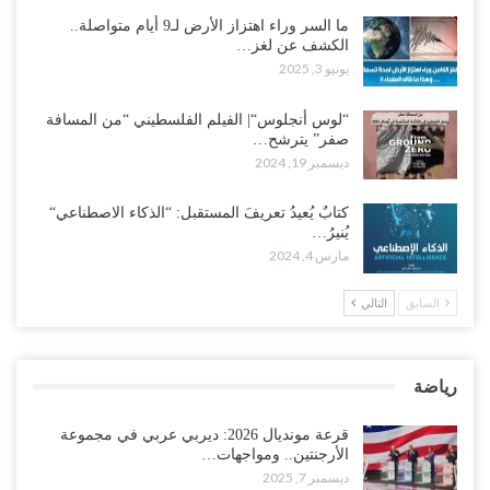
ما السر وراء اهتزاز الأرض لـ9 أيام متواصلة..
الكشف عن لغز…
يونيو 3, 2025
“لوس أنجلوس“| الفيلم الفلسطيني “من المسافة
صفر” يترشح…
ديسمبر 19, 2024
كتابٌ يُعيدُ تعريفَ المستقبل: “الذكاء الاصطناعي“
يُنيرُ…
مارس 4, 2024
السابق
التالي
رياضة
قرعة مونديال 2026: ديربي عربي في مجموعة
الأرجنتين.. ومواجهات…
ديسمبر 7, 2025