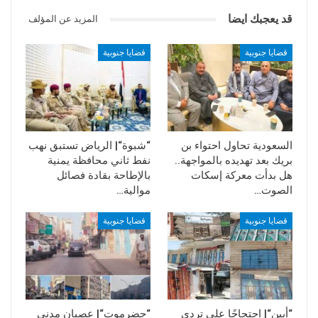
قد يعجبك ايضا
المزيد عن المؤلف
قضايا جنوبية
قضايا جنوبية
السعودية تحاول احتواء بن
“شبوة“| الرياض تستبق نهب
بريك بعد تهديده بالمواجهة..
نفط ثاني محافظة يمنية
هل بدأت معركة إسكات
بالإطاحة بقادة فصائل
الصوت…
موالية…
قضايا جنوبية
قضايا جنوبية
“أبين“| احتجاجًا على تردي
“حضرموت“| عصيان مدني