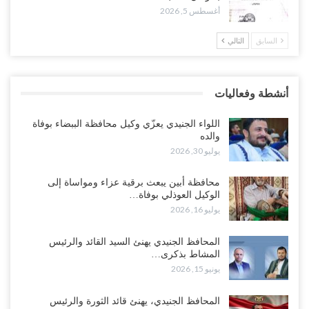
أغسطس 5, 2026
أغسطس 5, 2026
السابق
التالي
وسط معركة سعودية لإسقاط آخر معاقل الزبيدي.. القبائل تستنفر و”درع
الوطن” تبدأ الانتشار..!
أغسطس 5, 2026
أنشطة وفعاليات
خلافات الرواتب تشعل مواجهة داخل معسكر التحالف… والإصلاح يصعّد
في جبهات مأرب وتعز والضالع..!
اللواء الجنيدي يعزّي وكيل محافظة الببضاء بوفاة
أغسطس 5, 2026
والده
يوليو 30, 2026
السعودية تُصعّد الحصار على اليمنيين.. وقرار بحرمان طلاب الشمال من
تعميد الشهادات يشعل غضباً واسعاً..!
محافظة أبين يبعث برقية عزاء ومواساة إلى
الوكيل العوذلي بوفاة…
أغسطس 5, 2026
يوليو 16, 2026
العليمي يشغل خصومه بمعارك التعيينات.. وتحركات موازية للسيطرة على
المحافظ الجنيدي يهنئ السيد القائد والرئيس
ملفات المال والنفط..!
المشاط بذكرى…
أغسطس 5, 2026
يونيو 15, 2026
“تقرير“| الحظر البحري يعيد رسم خرائط الشحن إلى السعودية.. ناقلات
المحافظ الجنيدي، يهنئ قائد الثورة والرئيس
النفط تلتف حول أفريقيا وسفن تعلن: “لا توجد شحنة…