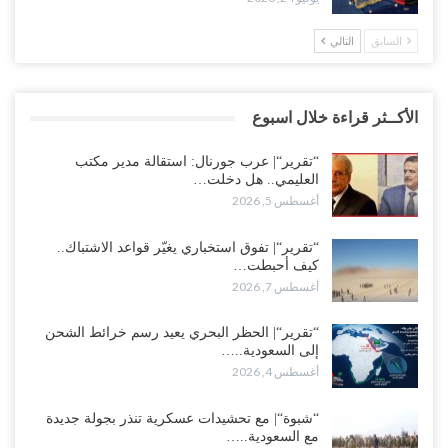
السابق
التالي
الأكــثر قراءة خلال اسبوع
“تقرير“| عرب جورنال: استقالة مدير مكتب
العليمي.. هل دخلت…
أغسطس 5, 2026
“تقرير“| تفوق استخباري يغيّر قواعد الاشتباك..
كيف أحبطت…
أغسطس 7, 2026
“تقرير“| الحظر البحري يعيد رسم خرائط الشحن
إلى السعودية..…
أغسطس 4, 2026
“شبوة“| مع تحشيدات عسكرية تنذر بجولة جديدة
مع السعودية..…