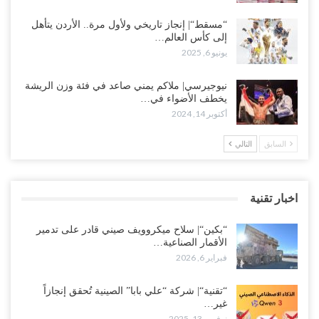
“مسقط“| إنجاز تاريخي ولأول مرة.. الأردن يتأهل
إلى كأس العالم…
يونيو 6, 2025
نيوجيرسي| ملاكم يمني صاعد في فئة وزن الريشة
يخطف الأضواء في…
أكتوبر 14, 2024
السابق
التالي
اخبار تقنية
“بكين“| سلاح ميكروويف صيني قادر على تدمير
الأقمار الصناعية…
فبراير 6, 2026
“تقنية“| شركة “علي بابا” الصينية تُحقق إنجازاً
غير…
نوفمبر 13, 2025