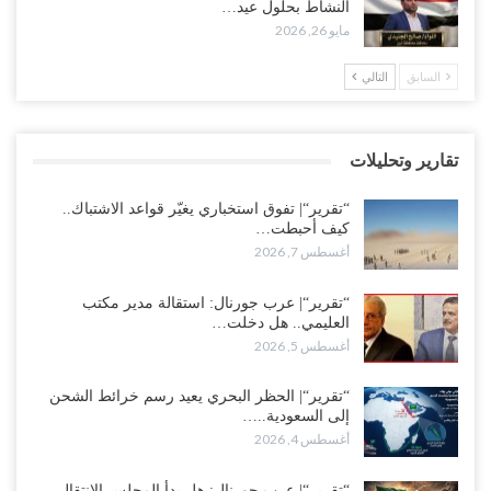
النشاط بحلول عيد…
أغسطس 4, 2026
مايو 26, 2026
العليمي يواجه اتهامات بصفقة نفط سرية مع شركة أمريكية.. وبيع 2.5
السابق
التالي
مليون برميل يشعل غضب حضرموت..!
أغسطس 4, 2026
تقارير وتحليلات
مدير مكتب العليمي يقدم استقالته.. والخلافات تعصف بالرئاسي وصراع
محتدم على خليفته..!
“تقرير“| تفوق استخباري يغيّر قواعد الاشتباك..
أغسطس 4, 2026
كيف أحبطت…
أغسطس 7, 2026
“تعز“| وسط إعادة رسم النفوذ السعودي.. الإصلاح يجدد اتهامه لطارق
بالتهريب وعينه على المحافظ..!
“تقرير“| عرب جورنال: استقالة مدير مكتب
العليمي.. هل دخلت…
أغسطس 4, 2026
أغسطس 5, 2026
“شبوة“| مع تحشيدات عسكرية تنذر بجولة جديدة مع السعودية.. الإمارات
تعيد تحشيد قواتها في أهم سواحل اليمن على البحر…
“تقرير“| الحظر البحري يعيد رسم خرائط الشحن
إلى السعودية..…
أغسطس 4, 2026
أغسطس 4, 2026
“الضالع“| حملة اجتثاث سعودية لأذرع الزبيدي من معقله الأبرز..!
“تقرير“| عرب جورنال: هل بدأ المجلس الانتقالي