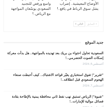
الأوضاع المعيشية.. إضراب
واسع ورفض للتجنيد
يشل سوق الرباط في يافع..!
السعودي يوسّعان المواجهة
مع الرياض..!
السابق
التالي
جديد الموقع
السعودية تحاول احتواء بن بريك بعد تهديده بالمواجهة.. هل بدأت معركة
إسكات الصوت الحضرمي..!
أغسطس 8, 2026
“تقرير“| تفوق استخباري يغيّر قواعد الاشتباك.. كيف أحبطت صنعاء
الهجوم السعودي قبل انطلاقه..!
أغسطس 7, 2026
“شبوة“| الرياض تستبق نهب نفط ثاني محافظة يمنية بالإطاحة بقادة
فصائل موالية للإمارات..!