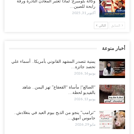
وكالة بلومبرغ: لماذا تُعتبر المعادن النادرة ورقة
رابحة للصين…
أكتوبر 31, 2025
السابق
التالي
أخبار منوعة
يمنية تتصدر المشهد القانوني بأمريكا.. أسماء علي
تحصد جائزة…
يونيو 16, 2026
“الضالع“| مأساة “القعقاع” تهز اليمن.. شاهد
بالفيديو لحظة…
يونيو 13, 2026
“ترامب” ينجو من الذبح بيوم العيد في بنغلادش..
جاموس أمهق…
مايو 29, 2026