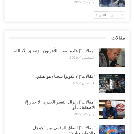
يوليو 16, 2026
مساعدي الحجوري..!
أغسطس 1, 2026
السابق
التالي
“تعز“| بعد أيام من الاستعراضات.. الإصلاح يتوغل في معاقل طارق صالح..
هل بدأت معركة كسر النفوذ في الساحل الغربي..!
مقالات
أغسطس 1, 2026
“مقالات“| عِنْدَما يَغِيب الأَقربون.. وَتَضِيق بِلَاد الله…
أغسطس 4, 2026
“مقالات“| لا تكونوا سجناء هواتفكم..!
أغسطس 3, 2026
“مقالات“| زلزال التغيير الجذري: لا خيار إلا
الاصطفاف أو…
يوليو 26, 2026
“مقالات“| النفاق الرقمي بين “جوجل
والخوارزميات”:…