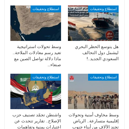
لكن توقيت الخطوة يشير إلى أنها في إطار الصراع بين الإمارات
المدعومة من الولايات المتحدة وفق ما ذكرته صحيفة وول
استطلاع وتحقيقات
استطلاع وتحقيقات
استريت جورنال التي تحدثت بأن إدارة ترامب تستغل النفوذ
الإماراتي في اليمن لقطع الطريق على الصين للسيطرة على
طرق الملاحة البحرية عبر دفعها للسيطرة على السواحل الشرقية
وتحديداً جزيرة سقطرى لمنع الصين من إستغلال موانئ
باكستانية على بحر العرب، والصين والتي أطلقت مشروعها الجديد
هل يتوسع الحظر البحري
وسط تحولات استراتيجية
للسيطرة على خط الملاحة البحرية حول العالم والمعروف بـ”طريق
ليشمل دول التحالف
تعيد رسم معادلات الملاحة..
واحد.. وحزام واحد..!”.
السعودي الجديد..!
ماذا دلالة تواصل الصين مع
صنعاء…
البوابة الإخبارية اليمنية
استطلاع وتحقيقات
استطلاع وتحقيقات
وسط مخاوف أمنية وتحولات
واشنطن تجمّد تصنيف حزب
إقليمية متسارعة.. الرياض
الإصلاح.. تقارير تتحدث عن
تجند الآلاف من أبناء جنوب
اعتبارات يمنية وتفاهمات