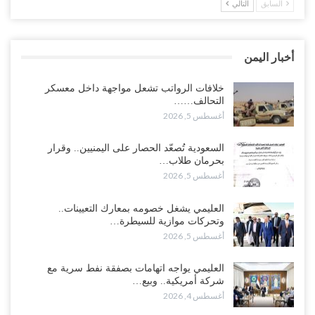
السابق
التالي
مدير مكتب العليمي يقدم استقالته.. والخلافات تعصف بالرئاسي وصراع
محتدم على خليفته..!
أغسطس 4, 2026
أخبار اليمن
“تعز“| وسط إعادة رسم النفوذ السعودي.. الإصلاح يجدد اتهامه لطارق
بالتهريب وعينه على المحافظ..!
خلافات الرواتب تشعل مواجهة داخل معسكر
التحالف……
أغسطس 4, 2026
أغسطس 5, 2026
“شبوة“| مع تحشيدات عسكرية تنذر بجولة جديدة مع السعودية.. الإمارات
السعودية تُصعّد الحصار على اليمنيين.. وقرار
تعيد تحشيد قواتها في أهم سواحل اليمن على البحر…
بحرمان طلاب…
أغسطس 4, 2026
أغسطس 5, 2026
“الضالع“| حملة اجتثاث سعودية لأذرع الزبيدي من معقله الأبرز..!
العليمي يشغل خصومه بمعارك التعيينات..
أغسطس 4, 2026
وتحركات موازية للسيطرة…
أغسطس 5, 2026
“مقالات“| عِنْدَما يَغِيب الأَقربون.. وَتَضِيق بِلَاد الله الوَاسِعَة.. تَبْقَى صَنْعَاء
هِيَ الحِضْنُ الدَّافِئُ…
العليمي يواجه اتهامات بصفقة نفط سرية مع
أغسطس 4, 2026
شركة أمريكية.. وبيع…
أغسطس 4, 2026
الانتقالي يستكمل ترتيبات حسم حضرموت.. والنقابات تدخل معركة