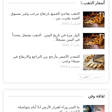
أسعار الذهب..!
الذهب يفاجئ الجميع بارتفاع مرعب وغير مسبوق..
الجنيه يقترب من…
فبراير 3, 2025
لأول مرة في تاريخ اليمن.. الذهب يشتعل مجدداً
في اليمن مسجلاً…
يناير 27, 2025
المعدن الأصفر يتأرجح بين التراجع والارتفاع في
صنعاء وعدن..…
ديسمبر 6, 2024
السابق
التالي
ثقافة وفن
ما السر وراء اهتزاز الأرض لـ9 أيام متواصلة..
الكشف عن لغز…