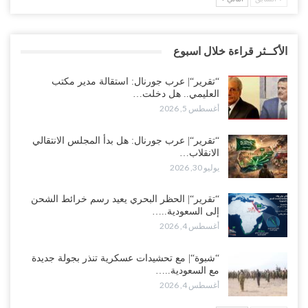
الأكــثر قراءة خلال اسبوع
“تقرير“| عرب جورنال: استقالة مدير مكتب
العليمي.. هل دخلت…
أغسطس 5, 2026
“تقرير“| عرب جورنال: هل بدأ المجلس الانتقالي
الانقلاب…
يوليو 30, 2026
“تقرير“| الحظر البحري يعيد رسم خرائط الشحن
إلى السعودية..…
أغسطس 4, 2026
“شبوة“| مع تحشيدات عسكرية تنذر بجولة جديدة
مع السعودية..…
أغسطس 4, 2026