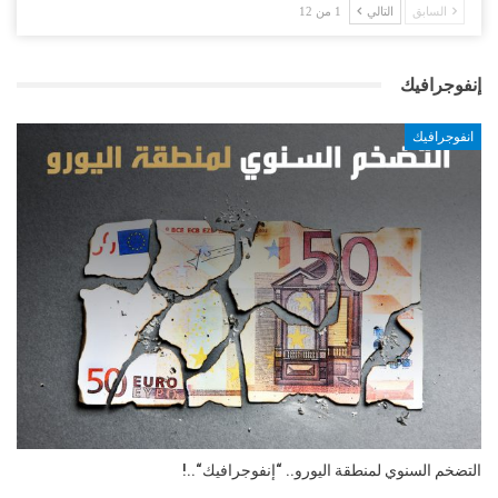
السابق
التالي
1 من 12
إنفوجرافيك
انفوجرافيك
التضخم السنوي لمنطقة اليورو.. “إنفوجرافيك“..!