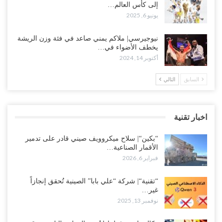
إلى كأس العالم…
يونيو 6, 2025
نيوجيرسي| ملاكم يمني صاعد في فئة وزن الريشة
يخطف الأضواء في…
أكتوبر 14, 2024
السابق
التالي
اخبار تقنية
“بكين“| سلاح ميكروويف صيني قادر على تدمير
الأقمار الصناعية…
فبراير 6, 2026
“تقنية“| شركة “علي بابا” الصينية تُحقق إنجازاً
غير…
نوفمبر 13, 2025