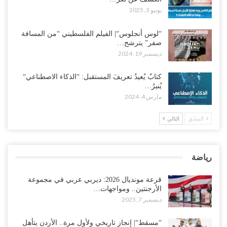
يونيو 3, 2025
“لوس أنجلوس“| الفيلم الفلسطيني “من المسافة
صفر” يترشح…
ديسمبر 19, 2024
كتابٌ يُعيدُ تعريفَ المستقبل: “الذكاء الاصطناعي“
يُنيرُ…
مارس 4, 2024
السابق
التالي
رياضة
قرعة مونديال 2026: ديربي عربي في مجموعة
الأرجنتين.. ومواجهات…
ديسمبر 7, 2025
“مسقط“| إنجاز تاريخي ولأول مرة.. الأردن يتأهل