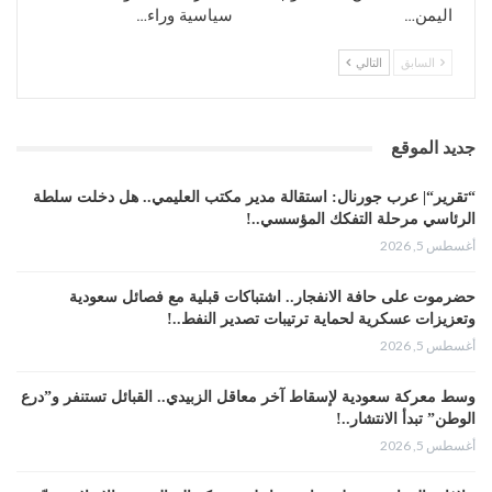
اليمن…
سياسية وراء…
السابق
التالي
جديد الموقع
“تقرير“| عرب جورنال: استقالة مدير مكتب العليمي.. هل دخلت سلطة
الرئاسي مرحلة التفكك المؤسسي..!
أغسطس 5, 2026
حضرموت على حافة الانفجار.. اشتباكات قبلية مع فصائل سعودية
وتعزيزات عسكرية لحماية ترتيبات تصدير النفط..!
أغسطس 5, 2026
وسط معركة سعودية لإسقاط آخر معاقل الزبيدي.. القبائل تستنفر و”درع
الوطن” تبدأ الانتشار..!
أغسطس 5, 2026