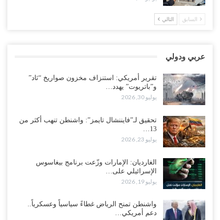
بالعبر.. هل بدأت الرياض إعادة هيكلة فصائلها بعد…
أغسطس 2, 2026
السابق
التالي
اغتيالات العبر تُشعل حضرموت.. من يقود حرب التصفية الصامتة داخل
معسكر التحالف..!
عربي ودولي
أغسطس 2, 2026
تقرير أمريكي: استنزاف مخزون صواريخ “ثاد”
“تعز“| غضب شعبي يشلّ الخط الساحلي المخا- عدن.. هل بدأت المناطق
و”باتريوت” يهدد…
الاستراتيجية بالانفجار من الداخل..!
يوليو 30, 2026
أغسطس 2, 2026
تحقيق لـ”فايننشال تايمز”: واشنطن تنهب أكثر من
13…
“حضرموت“| الانتقالي يناقش تشكيل لجان أهلية بأهم مناطق النفط..
يوليو 23, 2026
وتلميحات إماراتية إلى انتقال التصعيد نحو الخيار العسكري..!
أغسطس 1, 2026
الغارديان: الإمارات وزّعت برنامج بيغاسوس
الإسرائيلي على…
مع اختفاء وزيرة واستقالة آخر وصراع على السفارات.. أزمة المحاصصة
يوليو 19, 2026
تعصف بحكومة عدن..!
أغسطس 1, 2026
واشنطن تمنح الرياض غطاءً سياسياً وعسكرياً..
دعم أمريكي…
عقب محاولة انسحابه من مطارح الريان.. المخابرات السعودية تصفي أبرز