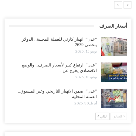
أسعار الصرف
“عدن“| انهيار كارثي للعملة المحلية.. الدولار
يتخطى 2639…
يونيو 15, 2025
“عدن“| ارتفاع كبير لأسعار الصرف.. والوضع
الاقتصادي يخرج عن…
يونيو 13, 2025
“عدن“| ضمن الانهيار التاريخي وغير المسبوق..
العملة المحلية…
أبريل 30, 2025
السابق
التالي