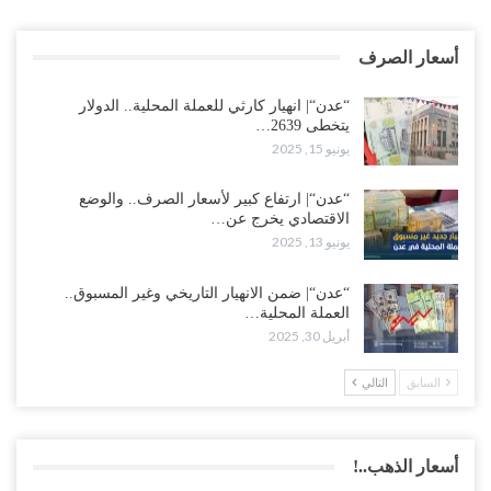
أسعار الصرف
“عدن“| انهيار كارثي للعملة المحلية.. الدولار
يتخطى 2639…
يونيو 15, 2025
“عدن“| ارتفاع كبير لأسعار الصرف.. والوضع
الاقتصادي يخرج عن…
يونيو 13, 2025
“عدن“| ضمن الانهيار التاريخي وغير المسبوق..
العملة المحلية…
أبريل 30, 2025
السابق
التالي
أسعار الذهب..!