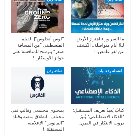
موئل حيواني أو استخدام أي نقطة من المضادات
الحيوية”
ما السر وراء اهتزاز الأرض
“لوس أنجلوس“| الفيلم
لـ9 أيام متواصلة.. الكشف
الفلسطيني “من المسافة
عن لغز غامض..!
صفر” يترشح للمنافسة على
جوائز الأوسكار..!
انشطة وفعاليات
ثقافة وفن
كتابٌ يُعيدُ تعريفَ المستقبل:
بمحتوى مجتمعي وقالب فني
“الذكاء الاصطناعي“ يُنيرُ
مختلف.. انطلاق منصة وقناة
دروبَ الابتكارِ في اليمن..!
“الفانوس“ الإعلامية
المستقلة..!