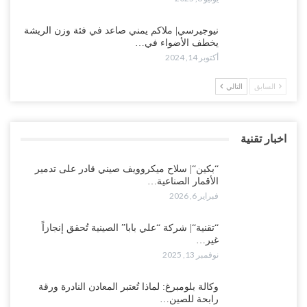
نيوجيرسي| ملاكم يمني صاعد في فئة وزن الريشة
يخطف الأضواء في…
أكتوبر 14, 2024
السابق
التالي
اخبار تقنية
“بكين“| سلاح ميكروويف صيني قادر على تدمير
الأقمار الصناعية…
فبراير 6, 2026
“تقنية“| شركة “علي بابا” الصينية تُحقق إنجازاً
غير…
نوفمبر 13, 2025
وكالة بلومبرغ: لماذا تُعتبر المعادن النادرة ورقة
رابحة للصين…