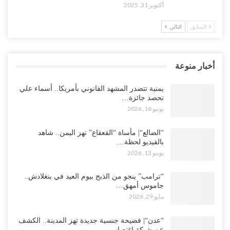
أكتوبر 31, 2025
السابق
التالي
أخبار منوعة
يمنية تتصدر المشهد القانوني بأمريكا.. أسماء علي
تحصد جائزة…
يونيو 16, 2026
“الضالع“| مأساة “القعقاع” تهز اليمن.. شاهد
بالفيديو لحظة…
يونيو 13, 2026
“ترامب” ينجو من الذبح بيوم العيد في بنغلادش..
جاموس أمهق…
مايو 29, 2026
“عدن“| فضيحة جنسية جديدة تهز المدينة.. الكشف
عن شبكة اغتصاب…