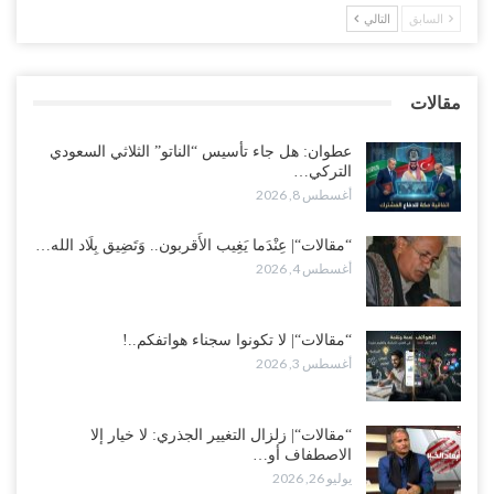
التفاف شعبي حوله..!
السابق
التالي
أغسطس 3, 2026
“عدن“| في تمرد عسكري واسع.. مئات الجنود يهتفون داخل المعسكرات
مقالات
برحيل العليمي..!
أغسطس 3, 2026
عطوان: هل جاء تأسيس “الناتو” الثلاثي السعودي
التركي…
أغسطس 8, 2026
“مقالات“| عِنْدَما يَغِيب الأَقربون.. وَتَضِيق بِلَاد الله…
أغسطس 4, 2026
“مقالات“| لا تكونوا سجناء هواتفكم..!
أغسطس 3, 2026
“مقالات“| زلزال التغيير الجذري: لا خيار إلا
الاصطفاف أو…
يوليو 26, 2026