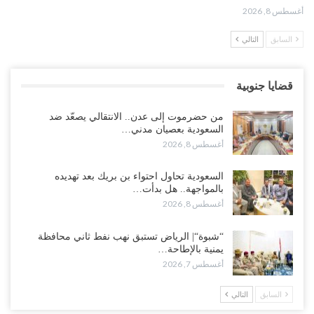
أغسطس 8, 2026
السابق
التالي
“تقرير“| تفوق استخباري يغيّر قواعد الاشتباك.. كيف أحبطت صنعاء
الهجوم السعودي قبل انطلاقه..!
أغسطس 7, 2026
قضايا جنوبية
“شبوة“| الرياض تستبق نهب نفط ثاني محافظة يمنية بالإطاحة بقادة
من حضرموت إلى عدن.. الانتقالي يصعّد ضد
فصائل موالية للإمارات..!
السعودية بعصيان مدني…
أغسطس 7, 2026
أغسطس 8, 2026
“أبين“| احتجاجًا على تردي الأوضاع المعيشية.. إضراب يشل سوق الرباط
السعودية تحاول احتواء بن بريك بعد تهديده
في يافع..!
بالمواجهة.. هل بدأت…
أغسطس 7, 2026
أغسطس 8, 2026
اختتام المؤتمر العلمي الثاني للأنف والأذن والحنجرة بجامعة صنعاء 2026..
“شبوة“| الرياض تستبق نهب نفط ثاني محافظة
دعوات لتطوير خدمات السمع ومواكبة التقنيات…
يمنية بالإطاحة…
أغسطس 7, 2026
أغسطس 7, 2026
السابق
التالي
“حضرموت“| عصيان مدني واسع ورفض للتجنيد السعودي يوسّعان
المواجهة مع الرياض..!