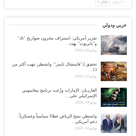
السابق
التالي
بالتهريب وعينه على المحافظ..!
أغسطس 4, 2026
عربي ودولي
“شبوة“| مع تحشيدات عسكرية تنذر بجولة جديدة مع السعودية.. الإمارات
تعيد تحشيد قواتها في أهم سواحل اليمن على البحر…
تقرير أمريكي: استنزاف مخزون صواريخ “ثاد”
أغسطس 4, 2026
و”باتريوت” يهدد…
يوليو 30, 2026
“الضالع“| حملة اجتثاث سعودية لأذرع الزبيدي من معقله الأبرز..!
أغسطس 4, 2026
تحقيق لـ”فايننشال تايمز”: واشنطن تنهب أكثر من
13…
يوليو 23, 2026
“مقالات“| عِنْدَما يَغِيب الأَقربون.. وَتَضِيق بِلَاد الله الوَاسِعَة.. تَبْقَى صَنْعَاء
هِيَ الحِضْنُ الدَّافِئُ…
أغسطس 4, 2026
الغارديان: الإمارات وزّعت برنامج بيغاسوس
الإسرائيلي على…
يوليو 19, 2026
الانتقالي يستكمل ترتيبات حسم حضرموت.. والنقابات تدخل معركة
التصعيد ضد السعودية..!
واشنطن تمنح الرياض غطاءً سياسياً وعسكرياً..
أغسطس 3, 2026
دعم أمريكي…
يوليو 16, 2026
الضالع تدخل خط التصعيد.. إضراب عمالي يعزز نفوذ الانتقالي وسط