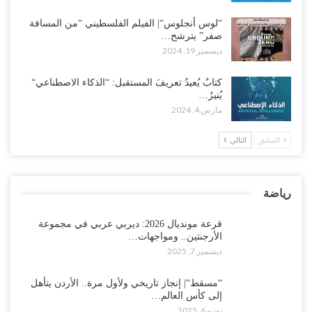
“لوس أنجلوس“| الفيلم الفلسطيني “من المسافة
صفر” يترشح…
ديسمبر 19, 2024
كتابٌ يُعيدُ تعريفَ المستقبل: “الذكاء الاصطناعي“
يُنيرُ…
مارس 4, 2024
السابق
التالي
رياضة
قرعة مونديال 2026: ديربي عربي في مجموعة
الأرجنتين.. ومواجهات…
ديسمبر 7, 2025
“مسقط“| إنجاز تاريخي ولأول مرة.. الأردن يتأهل
إلى كأس العالم…
يونيو 6, 2025