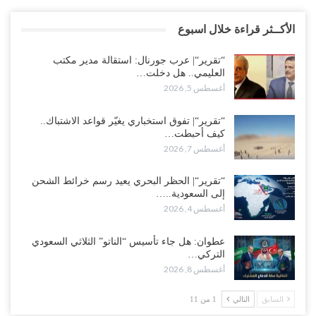
الأكــثر قراءة خلال اسبوع
“تقرير“| عرب جورنال: استقالة مدير مكتب
العليمي.. هل دخلت…
أغسطس 5, 2026
“تقرير“| تفوق استخباري يغيّر قواعد الاشتباك..
كيف أحبطت…
أغسطس 7, 2026
“تقرير“| الحظر البحري يعيد رسم خرائط الشحن
إلى السعودية..…
أغسطس 4, 2026
عطوان: هل جاء تأسيس “الناتو” الثلاثي السعودي
التركي…
أغسطس 8, 2026
السابق
التالي
1 من 11