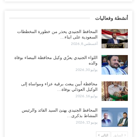
للسعودية بشأن النفط..!
أغسطس 6, 2026
أنشطة وفعاليات
“تقرير“| عرب جورنال: استقالة مدير مكتب العليمي.. هل دخلت سلطة
الرئاسي مرحلة التفكك المؤسسي..!
المحافظ الجنيدي يحذر من خطورة المخططات
أغسطس 5, 2026
السعودية على ابناء…
أغسطس 8, 2026
حضرموت على حافة الانفجار.. اشتباكات قبلية مع فصائل سعودية
وتعزيزات عسكرية لحماية ترتيبات تصدير النفط..!
اللواء الجنيدي يعزّي وكيل محافظة الببضاء بوفاة
والده
أغسطس 5, 2026
يوليو 30, 2026
وسط معركة سعودية لإسقاط آخر معاقل الزبيدي.. القبائل تستنفر و”درع
محافظة أبين يبعث برقية عزاء ومواساة إلى
الوطن” تبدأ الانتشار..!
الوكيل العوذلي بوفاة…
أغسطس 5, 2026
يوليو 16, 2026
خلافات الرواتب تشعل مواجهة داخل معسكر التحالف… والإصلاح يصعّد
المحافظ الجنيدي يهنئ السيد القائد والرئيس
في جبهات مأرب وتعز والضالع..!
المشاط بذكرى…
أغسطس 5, 2026
يونيو 15, 2026
السعودية تُصعّد الحصار على اليمنيين.. وقرار بحرمان طلاب الشمال من
السابق
التالي