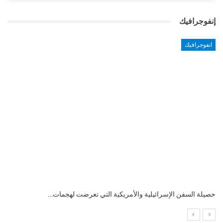
إنفوجرافيك
انفوجرافيك
التضخم السنوي لمنطقة اليورو.. “إنفوجرافيك“..!