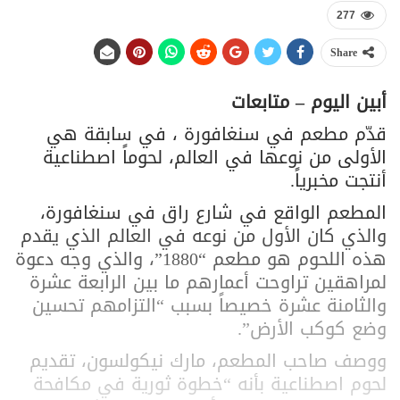
277
Share
أبين اليوم – متابعات
قدّم مطعم في سنغافورة ، في سابقة هي
الأولى من نوعها في العالم، لحوماً اصطناعية
أنتجت مخبرياً.
المطعم الواقع في شارع راق في سنغافورة،
والذي كان الأول من نوعه في العالم الذي يقدم
هذه اللحوم هو مطعم “1880”، والذي وجه دعوة
لمراهقين تراوحت أعمارهم ما بين الرابعة عشرة
والثامنة عشرة خصيصاً بسبب “التزامهم تحسين
وضع كوكب الأرض”.
ووصف صاحب المطعم، مارك نيكولسون، تقديم
لحوم اصطناعية بأنه “خطوة ثورية في مكافحة