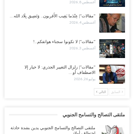
أغسطس 8, 2026
“مقالات“| عِنْدَما يَغِيب الأَقربون.. وَتَضِيق بِلَاد الله…
أغسطس 4, 2026
“مقالات“| لا تكونوا سجناء هواتفكم..!
أغسطس 3, 2026
“مقالات“| زلزال التغيير الجذري: لا خيار إلا
الاصطفاف أو…
يوليو 26, 2026
السابق
التالي
ملتقى التصالح والتسامح الجنوبي
ملتقى التصالح والتسامح الجنوبي يدين بشدة حادثة
إختطاف أولاد…