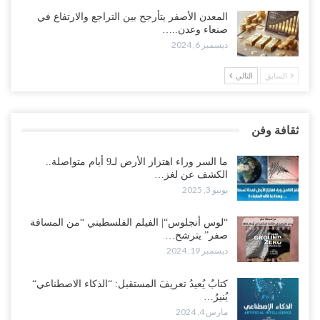
المعدن الأصفر يتأرجح بين التراجع والارتفاع في
صنعاء وعدن..…
ديسمبر 6, 2024
السابق
التالي
ثقافة وفن
ما السر وراء اهتزاز الأرض لـ9 أيام متواصلة..
الكشف عن لغز…
يونيو 3, 2025
“لوس أنجلوس“| الفيلم الفلسطيني “من المسافة
صفر” يترشح…
ديسمبر 19, 2024
كتابٌ يُعيدُ تعريفَ المستقبل: “الذكاء الاصطناعي“
يُنيرُ…
مارس 4, 2024