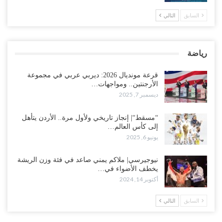
السابق
التالي
رياضة
قرعة مونديال 2026: ديربي عربي في مجموعة
الأرجنتين.. ومواجهات…
ديسمبر 7, 2025
“مسقط“| إنجاز تاريخي ولأول مرة.. الأردن يتأهل
إلى كأس العالم…
يونيو 6, 2025
نيوجيرسي| ملاكم يمني صاعد في فئة وزن الريشة
يخطف الأضواء في…
أكتوبر 14, 2024
السابق
التالي