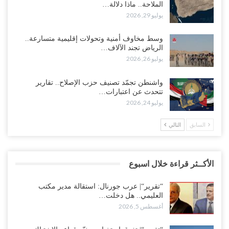
الملاحة.. ماذا دلالة…
يوليو 29, 2026
وسط مخاوف أمنية وتحولات إقليمية متسارعة..
الرياض تجند الآلاف…
يوليو 26, 2026
واشنطن تجمّد تصنيف حزب الإصلاح.. تقارير
تتحدث عن اعتبارات…
يوليو 24, 2026
السابق
التالي
الأكــثر قراءة خلال اسبوع
“تقرير“| عرب جورنال: استقالة مدير مكتب
العليمي.. هل دخلت…
أغسطس 5, 2026