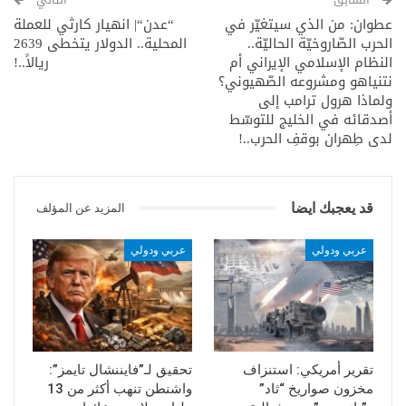
عطوان: من الذي سيتغيّر في
“عدن“| انهيار كارثي للعملة
الحرب الصّاروخيّة الحاليّة..
المحلية.. الدولار يتخطى 2639
النظام الإسلامي الإيراني أم
ريالاً..!
نتنياهو ومشروعه الصّهيوني؟
ولماذا هرول ترامب إلى
أصدقائه في الخليج للتوسّط
لدى طِهران بوقفِ الحرب..!
قد يعجبك ايضا
المزيد عن المؤلف
عربي ودولي
عربي ودولي
تقرير أمريكي: استنزاف
تحقيق لـ”فايننشال تايمز”:
مخزون صواريخ “ثاد”
واشنطن تنهب أكثر من 13