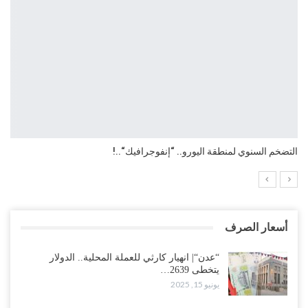
التضخم السنوي لمنطقة اليورو.. “إنفوجرافيك“..!
أسعار الصرف
“عدن“| انهيار كارثي للعملة المحلية.. الدولار
يتخطى 2639…
يونيو 15, 2025