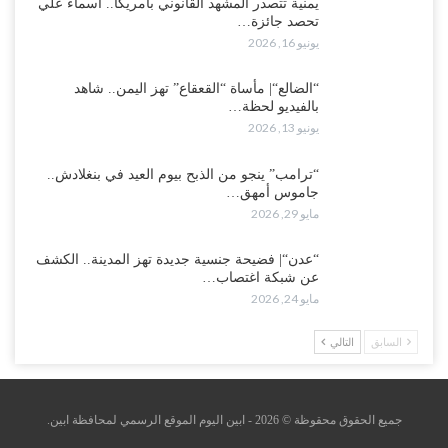
يمنية تتصدر المشهد القانوني بأمريكا.. أسماء علي
تحصد جائزة…
يونيو 16, 2026
“الضالع“| مأساة “القعقاع” تهز اليمن.. شاهد
بالفيديو لحظة…
يونيو 13, 2026
“ترامب” ينجو من الذبح بيوم العيد في بنغلادش..
جاموس أمهق…
مايو 29, 2026
“عدن“| فضيحة جنسية جديدة تهز المدينة.. الكشف
عن شبكة اغتصاب…
مايو 24, 2026
السابق
التالي
جميع الحقوق محقوظة © 2026 - ابين اليوم الموقع الرسمي لمحافظة ابين.