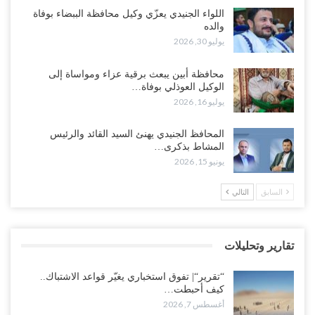
وانسحابات وفوضى تعصف بمعسكرات حضرموت ومأرب..!
اللواء الجنيدي يعزّي وكيل محافظة الببضاء بوفاة
والده
أغسطس 6, 2026
يوليو 30, 2026
تداعيات هروب باكريت تتصاعد.. اعتقالات في الرياض وتوتر قبلي يهدد
محافظة أبين يبعث برقية عزاء ومواساة إلى
بتعقيد المشهد في المهرة..!
الوكيل العوذلي بوفاة…
أغسطس 6, 2026
يوليو 16, 2026
“حضرموت“| في تصعيد غير مسبوق.. انتشار فصيل “مكافحة الإرهاب”
المحافظ الجنيدي يهنئ السيد القائد والرئيس
في أحياء المكلا بالتزامن مع العصيان المدني..!
المشاط بذكرى…
أغسطس 6, 2026
يونيو 15, 2026
“حضرموت“| الانتقالي يرفع التصعيد بالعصيان المدني.. ورسالة تحدٍ
السابق
التالي
للسعودية بشأن النفط..!
أغسطس 6, 2026
تقارير وتحليلات
“تقرير“| عرب جورنال: استقالة مدير مكتب العليمي.. هل دخلت سلطة
الرئاسي مرحلة التفكك المؤسسي..!
“تقرير“| تفوق استخباري يغيّر قواعد الاشتباك..
أغسطس 5, 2026
كيف أحبطت…
أغسطس 7, 2026