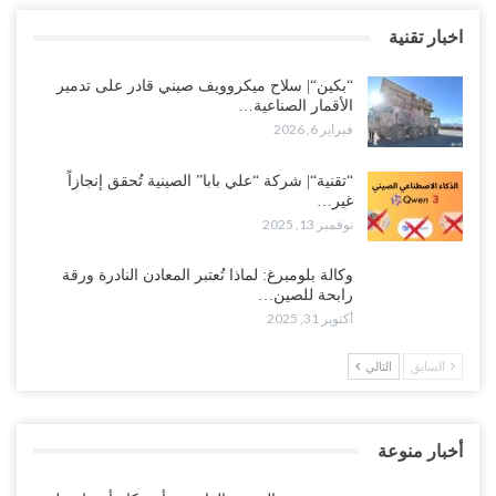
اخبار تقنية
“بكين“| سلاح ميكروويف صيني قادر على تدمير
الأقمار الصناعية…
فبراير 6, 2026
“تقنية“| شركة “علي بابا” الصينية تُحقق إنجازاً
غير…
نوفمبر 13, 2025
وكالة بلومبرغ: لماذا تُعتبر المعادن النادرة ورقة
رابحة للصين…
أكتوبر 31, 2025
السابق
التالي
أخبار منوعة