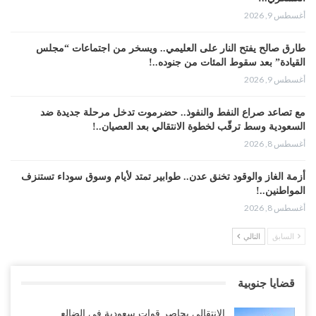
أغسطس 9, 2026
طارق صالح يفتح النار على العليمي.. ويسخر من اجتماعات “مجلس
القيادة” بعد سقوط المئات من جنوده..!
أغسطس 9, 2026
مع تصاعد صراع النفط والنفوذ.. حضرموت تدخل مرحلة جديدة ضد
السعودية وسط ترقّب لخطوة الانتقالي بعد العصيان..!
أغسطس 8, 2026
أزمة الغاز والوقود تخنق عدن.. طوابير تمتد لأيام وسوق سوداء تستنزف
المواطنين..!
أغسطس 8, 2026
السابق
التالي
“عدن“| احتجاجاً على تأخر المرتبات.. موظفو المكتب الطبي السعودي
يعلنون اعتصاماً مفتوحاً..!
أغسطس 8, 2026
قضايا جنوبية
عطوان: هل جاء تأسيس “الناتو” الثلاثي السعودي التركي الباكستاني
الانتقالي يحاصر قوات سعودية في الضالع..