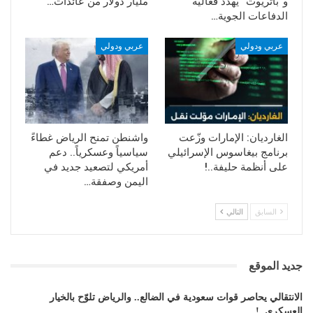
و”باتريوت” يهدد فعالية
مليار دولار من عائدات…
الدفاعات الجوية…
عربي ودولي
عربي ودولي
الغارديان: الإمارات وزّعت
واشنطن تمنح الرياض غطاءً
برنامج بيغاسوس الإسرائيلي
سياسياً وعسكرياً.. دعم
على أنظمة حليفة..!
أمريكي لتصعيد جديد في
اليمن وصفقة…
السابق
التالي
جديد الموقع
الانتقالي يحاصر قوات سعودية في الضالع.. والرياض تلوّح بالخيار
العسكري..!