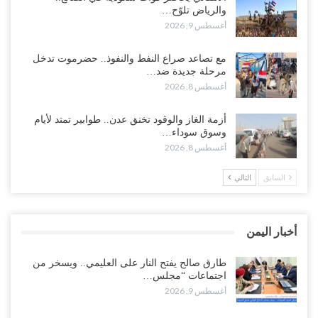
بسبب قرب الانسحاب العسكري الأمريكي من “الشرق الأوسط”..!
والرياض تلوّح…
أغسطس 8, 2026
أغسطس 9, 2026
من حضرموت إلى عدن.. الانتقالي يصعّد ضد السعودية بعصيان مدني
مع تصاعد صراع النفط والنفوذ.. حضرموت تدخل
شامل..!
مرحلة جديدة ضد…
أغسطس 8, 2026
أغسطس 8, 2026
السعودية تحاول احتواء بن بريك بعد تهديده بالمواجهة.. هل بدأت معركة
أزمة الغاز والوقود تخنق عدن.. طوابير تمتد لأيام
إسكات الصوت الحضرمي..!
وسوق سوداء…
أغسطس 8, 2026
أغسطس 8, 2026
السابق
التالي
المحافظ الجنيدي يحذر من خطورة المخططات السعودية على ابناء
الجنوب..!
أغسطس 8, 2026
أخبار اليمن
“تقرير“| تفوق استخباري يغيّر قواعد الاشتباك.. كيف أحبطت صنعاء
الهجوم السعودي قبل انطلاقه..!
طارق صالح يفتح النار على العليمي.. ويسخر من
اجتماعات “مجلس…
أغسطس 7, 2026
أغسطس 9, 2026
“شبوة“| الرياض تستبق نهب نفط ثاني محافظة يمنية بالإطاحة بقادة