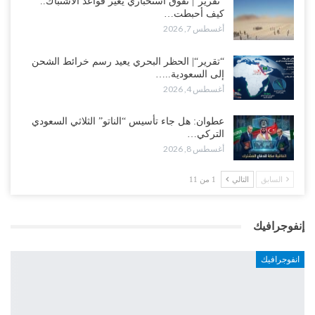
“تقرير“| تفوق استخباري يغيّر قواعد الاشتباك..
كيف أحبطت…
أغسطس 7, 2026
“تقرير“| الحظر البحري يعيد رسم خرائط الشحن
إلى السعودية..…
أغسطس 4, 2026
عطوان: هل جاء تأسيس “الناتو” الثلاثي السعودي
التركي…
أغسطس 8, 2026
السابق
التالي
1 من 11
إنفوجرافيك
انفوجرافيك