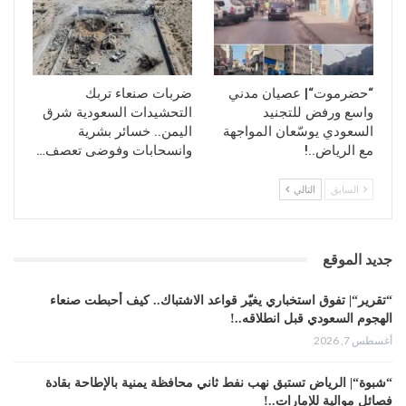
“حضرموت“| عصيان مدني
ضربات صنعاء تربك
واسع ورفض للتجنيد
التحشيدات السعودية شرق
السعودي يوسّعان المواجهة
اليمن.. خسائر بشرية
مع الرياض..!
وانسحابات وفوضى تعصف…
السابق
التالي
جديد الموقع
“تقرير“| تفوق استخباري يغيّر قواعد الاشتباك.. كيف أحبطت صنعاء
الهجوم السعودي قبل انطلاقه..!
أغسطس 7, 2026
“شبوة“| الرياض تستبق نهب نفط ثاني محافظة يمنية بالإطاحة بقادة
فصائل موالية للإمارات..!