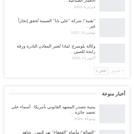
الأقمار الصناعية…
فبراير 6, 2026
“تقنية“| شركة “علي بابا” الصينية تُحقق إنجازاً
غير…
نوفمبر 13, 2025
وكالة بلومبرغ: لماذا تُعتبر المعادن النادرة ورقة
رابحة للصين…
أكتوبر 31, 2025
السابق
التالي
أخبار منوعة
يمنية تتصدر المشهد القانوني بأمريكا.. أسماء علي
تحصد جائزة…
يونيو 16, 2026
“الضالع“| مأساة “القعقاع” تهز اليمن.. شاهد