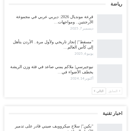
رياضة
قرعة مونديال 2026: ديربي عربي في مجموعة
الأرجنتين.. ومواجهات…
ديسمبر 7, 2025
“مسقط“| إنجاز تاريخي ولأول مرة.. الأردن يتأهل
إلى كأس العالم…
يونيو 6, 2025
نيوجيرسي| ملاكم يمني صاعد في فئة وزن الريشة
يخطف الأضواء في…
أكتوبر 14, 2024
السابق
التالي
اخبار تقنية
“بكين“| سلاح ميكروويف صيني قادر على تدمير