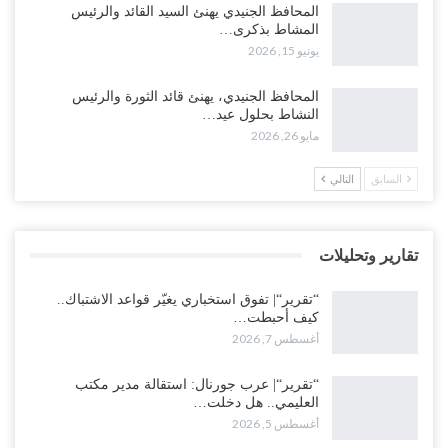
المحافظ الجنيدي يهنئ السيد القائد والرئيس
النفط تلتف حول أفريقيا وسفن تعلن: “لا توجد شحنة…
المشاط بذكرى…
أغسطس 4, 2026
يونيو 15, 2026
العليمي يواجه اتهامات بصفقة نفط سرية مع شركة أمريكية.. وبيع 2.5
المحافظ الجنيدي، يهنئ قائد الثورة والرئيس
مليون برميل يشعل غضب حضرموت..!
النشاط بحلول عيد…
أغسطس 4, 2026
مايو 26, 2026
مدير مكتب العليمي يقدم استقالته.. والخلافات تعصف بالرئاسي وصراع
السابق
التالي
محتدم على خليفته..!
أغسطس 4, 2026
تقارير وتحليلات
“تعز“| وسط إعادة رسم النفوذ السعودي.. الإصلاح يجدد اتهامه لطارق
بالتهريب وعينه على المحافظ..!
“تقرير“| تفوق استخباري يغيّر قواعد الاشتباك..
أغسطس 4, 2026
كيف أحبطت…
أغسطس 7, 2026
“شبوة“| مع تحشيدات عسكرية تنذر بجولة جديدة مع السعودية.. الإمارات
تعيد تحشيد قواتها في أهم سواحل اليمن على البحر…
“تقرير“| عرب جورنال: استقالة مدير مكتب
العليمي.. هل دخلت…
أغسطس 4, 2026
أغسطس 5, 2026