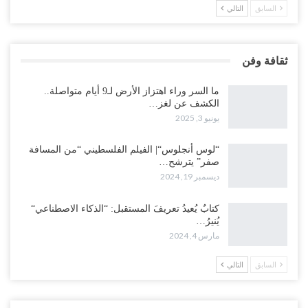
السابق
التالي
ثقافة وفن
ما السر وراء اهتزاز الأرض لـ9 أيام متواصلة..
الكشف عن لغز…
يونيو 3, 2025
“لوس أنجلوس“| الفيلم الفلسطيني “من المسافة
صفر” يترشح…
ديسمبر 19, 2024
كتابٌ يُعيدُ تعريفَ المستقبل: “الذكاء الاصطناعي“
يُنيرُ…
مارس 4, 2024
السابق
التالي