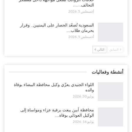
وتعزيزات عسكرية لحماية ترتيبات تصدير النفط..!
التحالف……
أغسطس 5, 2026
أغسطس 5, 2026
وسط معركة سعودية لإسقاط آخر معاقل الزبيدي.. القبائل تستنفر و”درع
السعودية تُصعّد الحصار على اليمنيين.. وقرار
الوطن” تبدأ الانتشار..!
بحرمان طلاب…
أغسطس 5, 2026
أغسطس 5, 2026
السابق
التالي
خلافات الرواتب تشعل مواجهة داخل معسكر التحالف… والإصلاح يصعّد
في جبهات مأرب وتعز والضالع..!
أغسطس 5, 2026
أنشطة وفعاليات
السعودية تُصعّد الحصار على اليمنيين.. وقرار بحرمان طلاب الشمال من
تعميد الشهادات يشعل غضباً واسعاً..!
اللواء الجنيدي يعزّي وكيل محافظة الببضاء بوفاة
أغسطس 5, 2026
والده
يوليو 30, 2026
العليمي يشغل خصومه بمعارك التعيينات.. وتحركات موازية للسيطرة على
ملفات المال والنفط..!
محافظة أبين يبعث برقية عزاء ومواساة إلى
الوكيل العوذلي بوفاة…
أغسطس 5, 2026
يوليو 16, 2026
“تقرير“| الحظر البحري يعيد رسم خرائط الشحن إلى السعودية.. ناقلات