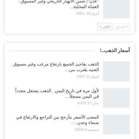
“عدن“| ضمن الانهيار التاريخي وغير المسبوق..
العملة المحلية…
أبريل 30, 2025
السابق
التالي
أسعار الذهب..!
الذهب يفاجئ الجميع بارتفاع مرعب وغير مسبوق..
الجنيه يقترب من…
فبراير 3, 2025
لأول مرة في تاريخ اليمن.. الذهب يشتعل مجدداً
في اليمن مسجلاً…
يناير 27, 2025
المعدن الأصفر يتأرجح بين التراجع والارتفاع في
صنعاء وعدن..…
ديسمبر 6, 2024