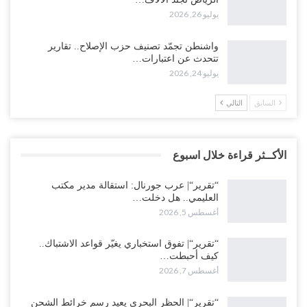
يوليو 26, 2026
واشنطن تجمّد تصنيف حزب الإصلاح.. تقارير
تتحدث عن اعتبارات…
يوليو 24, 2026
السابق
التالي
الأكــثر قراءة خلال اسبوع
“تقرير“| عرب جورنال: استقالة مدير مكتب
العليمي.. هل دخلت…
أغسطس 5, 2026
“تقرير“| تفوق استخباري يغيّر قواعد الاشتباك..
كيف أحبطت…
أغسطس 7, 2026
“تقرير“| الحظر البحري يعيد رسم خرائط الشحن