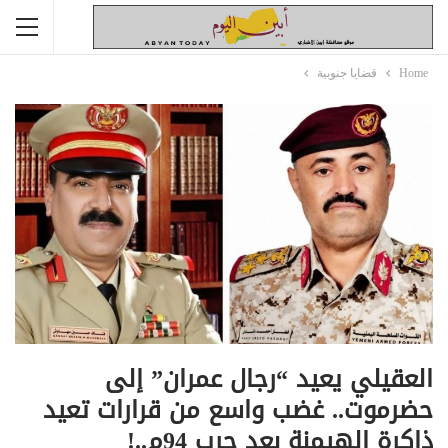
Home
قضايا جنوبية
العقيلي يعيد “رجال عمران” إلى
حضرموت.. غضب واسع من قرارات تعيد
ذاكرة الهيمنة بعد حرب 94م..!