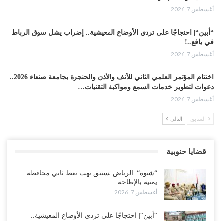
أغسطس 7, 2026
“أبين“| احتجاجًا على تردي الأوضاع المعيشية.. إضراب يشل سوق الرباط
في يافع..!
أغسطس 7, 2026
اختتام المؤتمر العلمي الثاني للأنف والأذن والحنجرة بجامعة صنعاء 2026..
دعوات لتطوير خدمات السمع ومواكبة التقنيات…
أغسطس 7, 2026
السابق
التالي
“حضرموت“| عصيان مدني واسع ورفض للتجنيد السعودي يوسّعان
المواجهة مع الرياض..!
أغسطس 6, 2026
قضايا جنوبية
العقيلي يعلن تمرّد قيادات عسكرية.. أزمة “البطاقة الذكية” تمهّد لإقالات
“شبوة“| الرياض تستبق نهب نفط ثاني محافظة
واسعة وإعادة ترتيب المشهد العسكري..!
يمنية بالإطاحة…
أغسطس 6, 2026
أغسطس 7, 2026
ضربات صنعاء تربك التحشيدات السعودية شرق اليمن.. خسائر بشرية
“أبين“| احتجاجًا على تردي الأوضاع المعيشية..