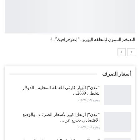
“انفوجرافيك“| مؤشر الدين العام العالمي بنهاية 2024م..!
أسعار الصرف
“عدن“| انهيار كارثي للعملة المحلية.. الدولار
يتخطى 2639…
يونيو 15, 2025
“عدن“| ارتفاع كبير لأسعار الصرف.. والوضع
الاقتصادي يخرج عن…
يونيو 13, 2025