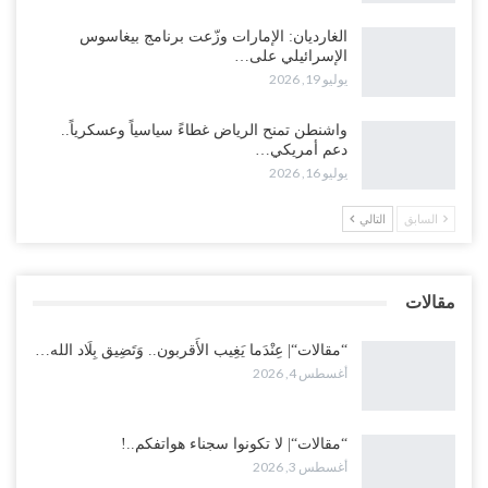
معدومة والقوات الجنوبية ستتحرك إذا استمر القمع..!
أغسطس 3, 2026
الغارديان: الإمارات وزّعت برنامج بيغاسوس
الإسرائيلي على…
يوليو 19, 2026
مع تصاعد الخلافات داخل “الرئاسي”.. أعضاء المجلس ينقلبون على
العليمي ويلغون قراراته ويضغطون لإقالة مدير…
واشنطن تمنح الرياض غطاءً سياسياً وعسكرياً..
أغسطس 3, 2026
دعم أمريكي…
يوليو 16, 2026
العطش وغياب الغاز يفاقمان مأساة الأهالي بعدن.. مدينة تغرق في دوامة
الانهيار الخدمي..!
السابق
التالي
أغسطس 3, 2026
“مقالات“| لا تكونوا سجناء هواتفكم..!
مقالات
أغسطس 3, 2026
“مقالات“| عِنْدَما يَغِيب الأَقربون.. وَتَضِيق بِلَاد الله…
أغسطس 4, 2026
“مقالات“| لا تكونوا سجناء هواتفكم..!
أغسطس 3, 2026