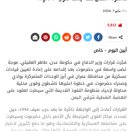
On
مايو 7, 2026
5,912
Share
أبين اليوم – خاص
فجّرت قرارات وزير الدفاع في حكومة عدن، طاهر العقيلي، موجة
غضب واسعة في حضرموت، بعد إقدامه على إعادة تعيين قيادات
عسكرية من محافظة عمران في أبرز الوحدات المتمركزة بوادي
وصحراء حضرموت، في خطوة اعتبرها ناشطون وقوى محلية
محاولة لإحياء منظومة النفوذ القديمة التي سيطرت لعقود على
الهضبة النفطية شرقي اليمن.
القرارات أعادت إلى الواجهة ذاكرة ما بعد حرب صيف 1994، حين
تمددت مراكز القوى المرتبطة بآل الأحمر داخل حضرموت وسيطرت
على مفاصلها العسكرية والاقتصادية، وهو ما دفع كثيرين لاعتبار
ما يجري اليوم إعادة إنتاج للوصاية ذاتها ولكن بواجهة جديدة.